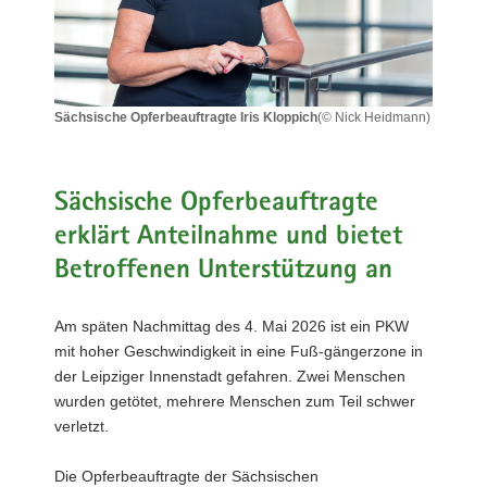
a
v
i
g
Sächsische Opferbeauftragte Iris Kloppich
(© Nick Heidmann)
a
Sächsische
t
Opferbeauftragte
i
Iris
Kloppich
Sächsische Opferbeauftragte
o
n
erklärt Anteilnahme und bietet
Betroffenen Unterstützung an
Am späten Nachmittag des 4. Mai 2026 ist ein PKW
mit hoher Geschwindigkeit in eine Fuß-gängerzone in
der Leipziger Innenstadt gefahren. Zwei Menschen
wurden getötet, mehrere Menschen zum Teil schwer
verletzt.
Die Opferbeauftragte der Sächsischen