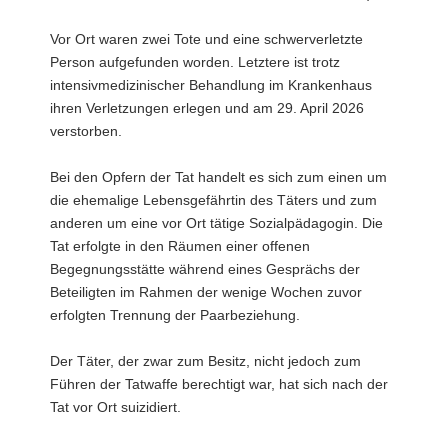
a
Vor Ort waren zwei Tote und eine schwerverletzte
v
Person aufgefunden worden. Letztere ist trotz
i
intensivmedizinischer Behandlung im Krankenhaus
g
ihren Verletzungen erlegen und am 29. April 2026
a
verstorben.
t
i
Bei den Opfern der Tat handelt es sich zum einen um
o
die ehemalige Lebensgefährtin des Täters und zum
n
anderen um eine vor Ort tätige Sozialpädagogin. Die
Tat erfolgte in den Räumen einer offenen
Begegnungsstätte während eines Gesprächs der
Beteiligten im Rahmen der wenige Wochen zuvor
erfolgten Trennung der Paarbeziehung.
Der Täter, der zwar zum Besitz, nicht jedoch zum
Führen der Tatwaffe berechtigt war, hat sich nach der
Tat vor Ort suizidiert.