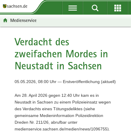
P
P
H
F
o
o
a
o
r
r
u
o
Medienservice
t
t
p
t
a
a
t
e
l
l
i
r
Verdacht des
ü
n
n
-
zweifachen Mordes in
b
a
h
B
e
v
a
e
Neustadt in Sachsen
r
i
l
r
g
g
t
e
r
a
i
05.05.2026, 08:00 Uhr — Erstveröffentlichung (aktuell)
e
t
c
i
i
h
Am 28. April 2026 gegen 12:40 Uhr kam es in
f
o
Neustadt in Sachsen zu einem Polizeieinsatz wegen
e
n
des Verdachts eines Tötungsdeliktes (siehe
n
gemeinsame Medieninformation Polizeidirektion
d
Dreden Nr. 211/26, abrufbar unter
e
medienservice.sachsen.de/medien/news/1096755).
N