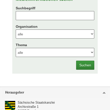
Suchbegriff
Organisation
Thema
Suchen
Footer-
Herausgeber
Bereich
Sächsische Staatskanzlei
Archivstraße 1