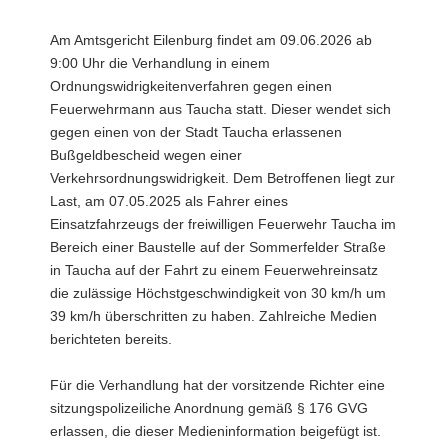
a
Am Amtsgericht Eilenburg findet am 09.06.2026 ab
v
9:00 Uhr die Verhandlung in einem
i
Ordnungswidrigkeitenverfahren gegen einen
g
Feuerwehrmann aus Taucha statt. Dieser wendet sich
a
gegen einen von der Stadt Taucha erlassenen
t
Bußgeldbescheid wegen einer
i
Verkehrsordnungswidrigkeit. Dem Betroffenen liegt zur
o
Last, am 07.05.2025 als Fahrer eines
n
Einsatzfahrzeugs der freiwilligen Feuerwehr Taucha im
Bereich einer Baustelle auf der Sommerfelder Straße
in Taucha auf der Fahrt zu einem Feuerwehreinsatz
die zulässige Höchstgeschwindigkeit von 30 km/h um
39 km/h überschritten zu haben. Zahlreiche Medien
berichteten bereits.
Für die Verhandlung hat der vorsitzende Richter eine
sitzungspolizeiliche Anordnung gemäß § 176 GVG
erlassen, die dieser Medieninformation beigefügt ist.