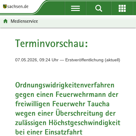
P
P
H
F
o
o
a
o
r
r
u
o
Medienservice
t
t
p
t
a
a
t
e
l
l
i
r
Terminvorschau:
ü
n
n
-
b
a
h
B
e
v
a
e
07.05.2026, 09:24 Uhr — Erstveröffentlichung (aktuell)
r
i
l
r
g
g
t
e
r
a
i
Ordnungswidrigkeitenverfahren
e
t
c
gegen einen Feuerwehrmann der
i
i
h
f
o
freiwilligen Feuerwehr Taucha
e
n
wegen einer Überschreitung der
n
d
zulässigen Höchstgeschwindigkeit
e
bei einer Einsatzfahrt
N