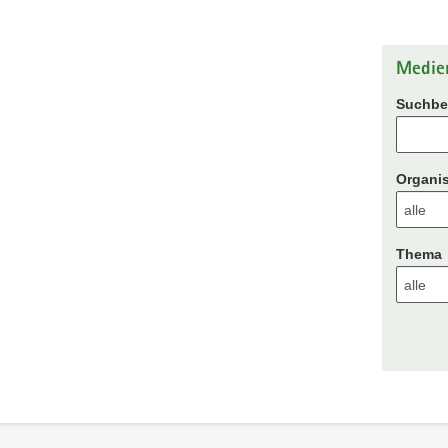
Medie
Suchbeg
Organis
Thema
Footer-