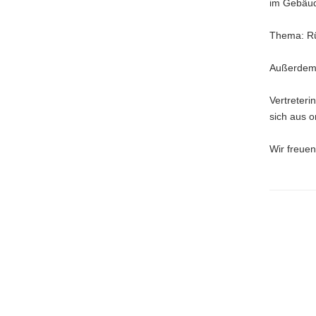
im Gebäude
a
v
Thema: Rü
i
g
Außerdem 
a
t
Vertreteri
i
sich aus 
o
n
Wir freuen