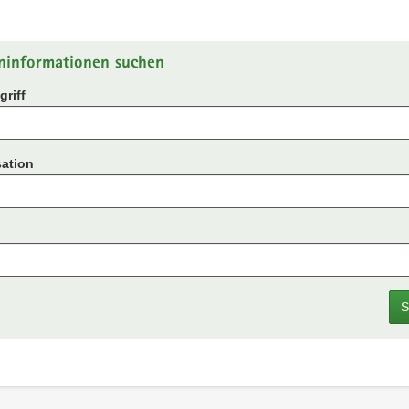
ninformationen suchen
riff
ation
S