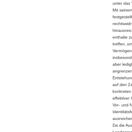
unter das 
Mit seinem
festgestel
rechtswidr
hinausreic
enthalte 
treffen, 
Vermögens
insbesond
aber ledig
angrenzen
Entstehung
auf den Ze
konkreten
effektive
Vor- und 
Identität
ausreiche
Da die Au
Landesrech