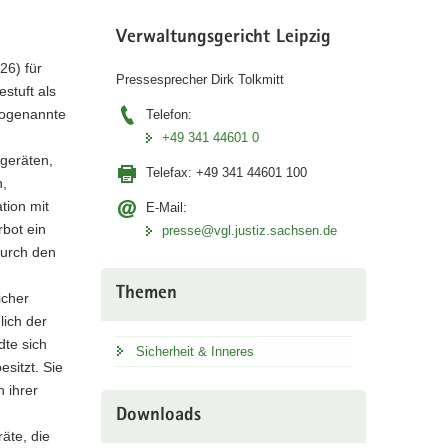
Verwaltungsgericht Leipzig
26) für
Pressesprecher Dirk Tolkmitt
stuft als
 sogenannte
Telefon:
+49 341 44601 0
hgeräten,
Telefax:
+49 341 44601 100
n,
tion mit
E-Mail:
bot ein
presse@vgl.justiz.sachsen.de
durch den
Themen
icher
lich der
te sich
Sicherheit & Inneres
sitzt. Sie
 ihrer
Downloads
äte, die