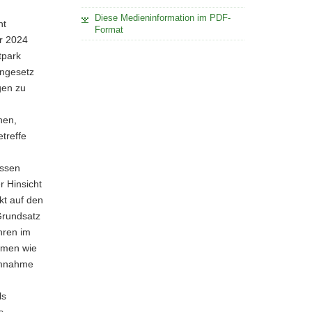
Diese Medieninformation im PDF-
ht
Format
er 2024
tpark
engesetz
gen zu
nen,
treffe
essen
r Hinsicht
kt auf den
Grundsatz
hren im
hmen wie
samnahme
ls
s