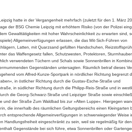
Leipzig hatte in der Vergangenheit mehrfach (zuletzt für den 1. März 20
age der BSG Chemie Leipzig mit erhöhtem Risiko (von der Polizei einge
 dem Gewalttätigkeiten mit hoher Wahrscheinlichkeit zu erwarten sind,
spiele) Allgemeinverfügungen erlassen, die das Mit-Sich-Führen von
hlägern, Latten, mit Quarzsand gefüllten Handschuhen, Reizstoffsprü
unter das Waffengesetz fallen, Schutzwesten, Protektoren, Sturmhaube
hlich verwendeten Tüchern und Schals sowie Sonnenbrillen in Kombina
ermummenden Gegenständen untersagten. Räumlich betraf dieses Ver
sgehend vom Alfred-Kunze-Sportpark in nördlicher Richtung begrenzt 
aben«, in östlicher Richtung durch die Gustav-Esche-Straße und
raße, in südlicher Richtung durch die Philipp-Reis-Straße und in westl
urch die Georg-Schwarz-Straße und Leipziger Straße sowie einschließ
e und der Straße Zum Waldbad bis zur »Alten Luppe«. Hiergegen wand
rin, die innerhalb des räumlichen Geltungsbereichs einen Kleingarten be
urch entsprechende Allgemeinverfügungen in schwerwiegender Weise in
n Handlungsfreiheit eingeschränkt zu sein, weil sie regelmäßig für den
nthalt Gegenstände bei sich führe, etwa Sonnenbrillen oder Gartenger