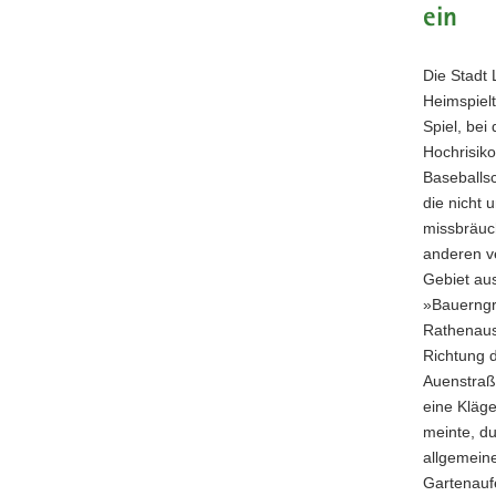
ein
a
v
Die Stadt 
i
Heimspielt
g
Spiel, bei
a
Hochrisiko
t
Baseballsc
i
die nicht 
o
missbräuc
n
anderen v
Gebiet au
»Bauerngr
Rathenaust
Richtung d
Auenstraß
eine Kläge
meinte, d
allgemeine
Gartenaufe