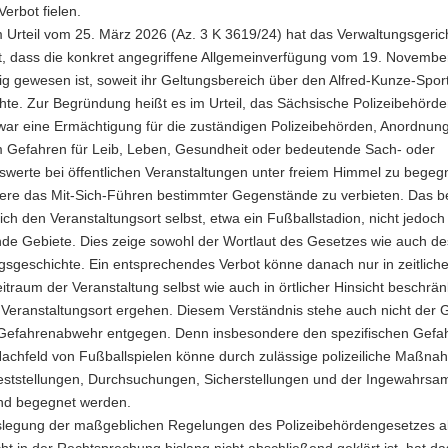
Verbot fielen.
 Urteil vom 25. März 2026 (Az. 3 K 3619/24) hat das Verwaltungsgeric
lt, dass die konkret angegriffene Allgemeinverfügung vom 19. Novemb
ig gewesen ist, soweit ihr Geltungsbereich über den Alfred-Kunze-Spor
hte. Zur Begründung heißt es im Urteil, das Sächsische Polizeibehörd
zwar eine Ermächtigung für die zuständigen Polizeibehörden, Anordnun
um Gefahren für Leib, Leben, Gesundheit oder bedeutende Sach- oder
werte bei öffentlichen Veranstaltungen unter freiem Himmel zu begeg
ere das Mit-Sich-Führen bestimmter Gegenstände zu verbieten. Das be
lich den Veranstaltungsort selbst, etwa ein Fußballstadion, nicht jedoch
de Gebiete. Dies zeige sowohl der Wortlaut des Gesetzes wie auch d
sgeschichte. Ein entsprechendes Verbot könne danach nur in zeitliche
itraum der Veranstaltung selbst wie auch in örtlicher Hinsicht beschrän
 Veranstaltungsort ergehen. Diesem Verständnis stehe auch nicht der 
r Gefahrenabwehr entgegen. Denn insbesondere den spezifischen Gefa
Nachfeld von Fußballspielen könne durch zulässige polizeiliche Maßna
sfeststellungen, Durchsuchungen, Sicherstellungen und der Ingewahr
nd begegnet werden.
slegung der maßgeblichen Regelungen des Polizeibehördengesetzes a
t in der Rechtsprechung bislang nicht abschließend geklärt ist, hat da