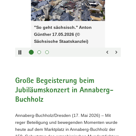
Tasten
Günther
a
zur
17.05.2026
v
Steuerung
(©
i
des
Sächsische
"So geht sächsisch." Anton
g
Sliders:
Staatskanzlei)
Günther 17.05.2026 (©
a
Pfeiltaste
Vorwärts
Sächsische Staatskanzlei)
t
rechts :
blättern
i
Pfeiltaste
Zurück
o
links :
blättern
n
Pfeiltaste
Bildunterschrift
oben :
anzeigen
Pfeiltaste
Bildunterschrift
Große Begeisterung beim
unten :
verbergen
Jubiläumskonzert in Annaberg-
Eingabetaste
Vollbildmodus
Buchholz
:
öffnen
Leertaste :
Bilderschau
abspielen
Annaberg-Buchholz/Dresden (17. Mai 2026) – Mit
reger Beteiligung und bewegenden Momenten wurde
heute auf dem Marktplatz in Annaberg-Buchholz der