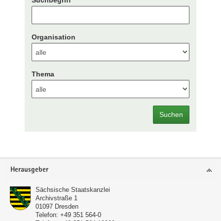
Suchbegriff
Organisation
Thema
Suchen
Footer-
Herausgeber
Bereich
Sächsische Staatskanzlei
Archivstraße 1
01097
Dresden
Telefon:
+49 351 564-0