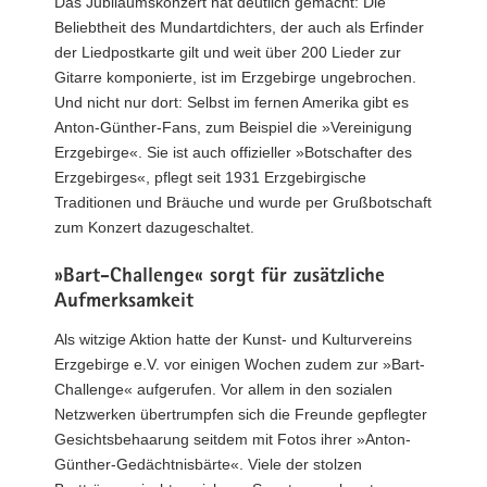
Das Jubiläumskonzert hat deutlich gemacht: Die
Beliebtheit des Mundartdichters, der auch als Erfinder
der Liedpostkarte gilt und weit über 200 Lieder zur
Gitarre komponierte, ist im Erzgebirge ungebrochen.
Und nicht nur dort: Selbst im fernen Amerika gibt es
Anton-Günther-Fans, zum Beispiel die »Vereinigung
Erzgebirge«. Sie ist auch offizieller »Botschafter des
Erzgebirges«, pflegt seit 1931 Erzgebirgische
Traditionen und Bräuche und wurde per Grußbotschaft
zum Konzert dazugeschaltet.
»Bart-Challenge« sorgt für zusätzliche
Aufmerksamkeit
Als witzige Aktion hatte der Kunst- und Kulturvereins
Erzgebirge e.V. vor einigen Wochen zudem zur »Bart-
Challenge« aufgerufen. Vor allem in den sozialen
Netzwerken übertrumpfen sich die Freunde gepflegter
Gesichtsbehaarung seitdem mit Fotos ihrer »Anton-
Günther-Gedächtnisbärte«. Viele der stolzen