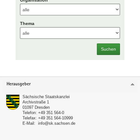
Organisation
Thema
Suchen
Footer-
Herausgeber
Bereich
Sächsische Staatskanzlei
Archivstraße 1
01097
Dresden
Telefon:
+49 351 564-0
Telefax:
+49 351 564-10999
E-Mail:
info@sk.sachsen.de