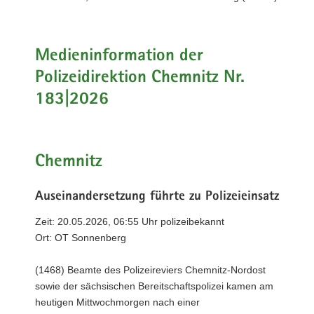
a
v
i
Medieninformation der
g
Polizeidirektion Chemnitz Nr.
a
t
183|2026
i
o
n
Chemnitz
Auseinandersetzung führte zu Polizeieinsatz
Zeit: 20.05.2026, 06:55 Uhr polizeibekannt
Ort: OT Sonnenberg
(1468) Beamte des Polizeireviers Chemnitz-Nordost
sowie der sächsischen Bereitschaftspolizei kamen am
heutigen Mittwochmorgen nach einer