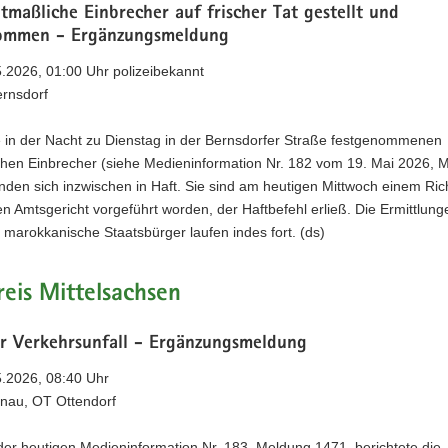
maßliche Einbrecher auf frischer Tat gestellt und
ommen - Ergänzungsmeldung
5.2026, 01:00 Uhr polizeibekannt
ernsdorf
e in der Nacht zu Dienstag in der Bernsdorfer Straße festgenommenen
hen Einbrecher (siehe Medieninformation Nr. 182 vom 19. Mai 2026, 
nden sich inzwischen in Haft. Sie sind am heutigen Mittwoch einem Ri
n Amtsgericht vorgeführt worden, der Haftbefehl erließ. Die Ermittlun
 marokkanische Staatsbürger laufen indes fort. (ds)
eis Mittelsachsen
er Verkehrsunfall - Ergänzungsmeldung
5.2026, 08:40 Uhr
enau, OT Ottendorf
der heutigen Medieninformation Nr. 183, Meldung 1471, berichtete die