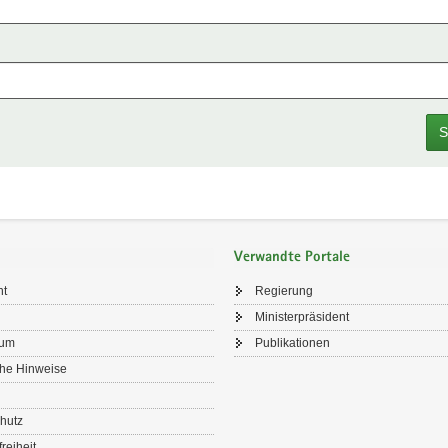
S
Verwandte Portale
ht
Regierung
Ministerpräsident
sum
Publikationen
che Hinweise
hutz
freiheit