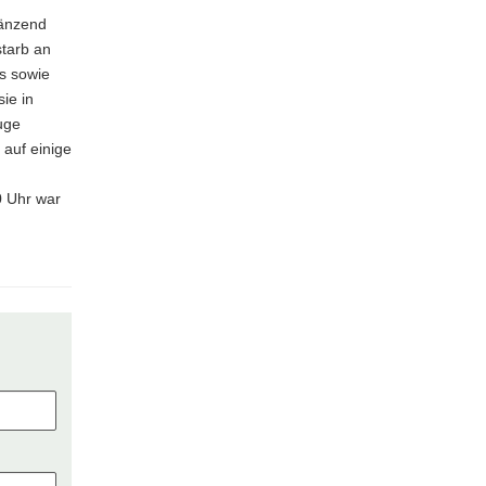
gänzend
starb an
es sowie
ie in
uge
auf einige
0 Uhr war