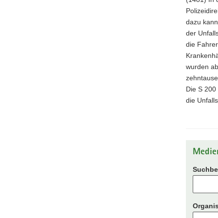
Polizeidir
dazu kann
der Unfall
die Fahrer
Krankenhä
wurden ab
zehntause
Die S 200
die Unfall
Medie
Suchbeg
Organis