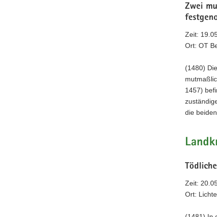
Zwei mut
festgen
Zeit: 19.0
Ort: OT B
(1480) Di
mutmaßlic
1457) befi
zuständige
die beiden
Landkr
Tödlich
Zeit: 20.0
Ort: Licht
(1481) In 