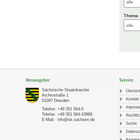
Thema
Footer-
Bereich
Herausgeber
Service
Sächsische Staatskanzlei
Übersic
Archivstraße 1
Kontakt
01097
Dresden
Impres
Telefon:
+49 351 564-0
Telefax:
+49 351 564-10999
Rechtli
E-Mail:
info@sk.sachsen.de
Suche
Datensc
Barriere