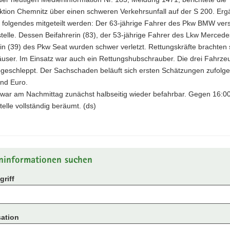
ektion Chemnitz über einen schweren Verkehrsunfall auf der S 200. Er
 folgendes mitgeteilt werden: Der 63-jährige Fahrer des Pkw BMW ver
stelle. Dessen Beifahrerin (83), der 53-jährige Fahrer des Lkw Merced
in (39) des Pkw Seat wurden schwer verletzt. Rettungskräfte brachten s
user. Im Einsatz war auch ein Rettungshubschrauber. Die drei Fahrze
geschleppt. Der Sachschaden beläuft sich ersten Schätzungen zufolge 
nd Euro.
 war am Nachmittag zunächst halbseitig wieder befahrbar. Gegen 16:0
stelle vollständig beräumt. (ds)
ninformationen suchen
riff
ation