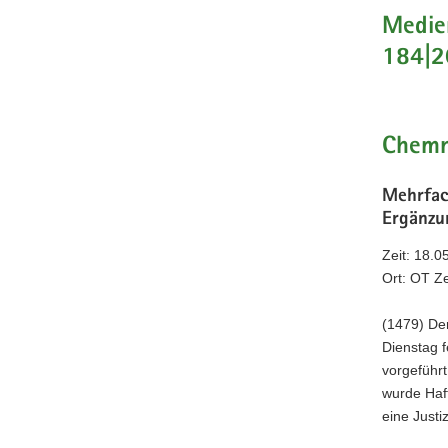
a
Medien
v
184|2
i
g
a
t
Chemn
i
o
Mehrfac
n
Ergänzu
Zeit: 18.
Ort: OT Z
(1479) Der
Dienstag 
vorgeführ
wurde Haf
eine Justi