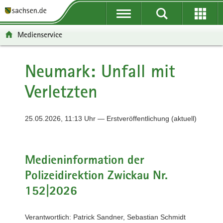
P
P
H
F
o
o
a
o
r
r
u
o
Medienservice
t
t
p
t
a
a
t
e
l
l
i
r
Neumark: Unfall mit
ü
n
n
-
Verletzten
b
a
h
B
e
v
a
e
r
i
l
r
25.05.2026, 11:13 Uhr — Erstveröffentlichung (aktuell)
g
g
t
e
r
a
i
e
t
c
i
i
h
Medieninformation der
f
o
Polizeidirektion Zwickau Nr.
e
n
n
152|2026
d
e
Verantwortlich: Patrick Sandner, Sebastian Schmidt
N