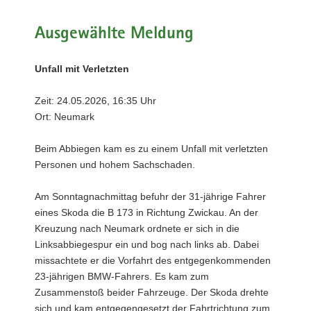
a
v
Ausgewählte Meldung
i
g
Unfall mit Verletzten
a
t
Zeit: 24.05.2026, 16:35 Uhr
i
Ort: Neumark
o
n
Beim Abbiegen kam es zu einem Unfall mit verletzten
Personen und hohem Sachschaden.
Am Sonntagnachmittag befuhr der 31-jährige Fahrer
eines Skoda die B 173 in Richtung Zwickau. An der
Kreuzung nach Neumark ordnete er sich in die
Linksabbiegespur ein und bog nach links ab. Dabei
missachtete er die Vorfahrt des entgegenkommenden
23-jährigen BMW-Fahrers. Es kam zum
Zusammenstoß beider Fahrzeuge. Der Skoda drehte
sich und kam entgegengesetzt der Fahrtrichtung zum