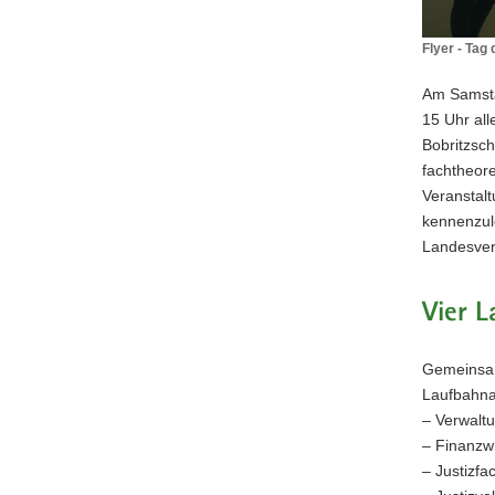
Flyer - Tag
Flyer
-
Am Samsta
Tag
15 Uhr all
der
Bobritzsc
offenen
fachtheore
Tür
2026
Veranstalt
am
kennenzule
ABZ
Landesver
Bobritzsch
Vier L
Gemeinsam
Laufbahna
– Verwaltu
– Finanzwi
– Justizfac