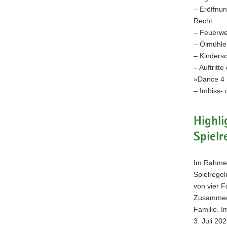
– Eröffnun
Recht
– Feuerwe
– Ölmühle
– Kinders
– Auftrit
»Dance 4 
– Imbiss-
Highli
Spielr
Im Rahmen
Spielregel
von vier F
Zusammenl
Familie. I
3. Juli 20