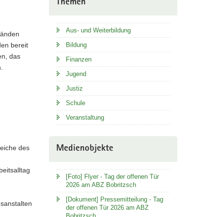
Themen
Aus- und Weiterbildung
tänden
en bereit
Bildung
en, das
Finanzen
.
Jugend
Justiz
Schule
Veranstaltung
reiche des
Medienobjekte
eitsalltag
[Foto] Flyer - Tag der offenen Tür
2026 am ABZ Bobritzsch
[Dokument] Pressemitteilung - Tag
gsanstalten
der offenen Tür 2026 am ABZ
Bobritzsch