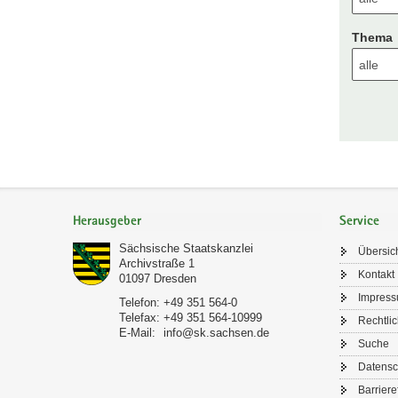
Thema
Footer-
Bereich
Herausgeber
Service
Sächsische Staatskanzlei
Übersic
Archivstraße 1
Kontakt
01097
Dresden
Impres
Telefon:
+49 351 564-0
Telefax:
+49 351 564-10999
Rechtli
E-Mail:
info@sk.sachsen.de
Suche
Datensc
Barriere