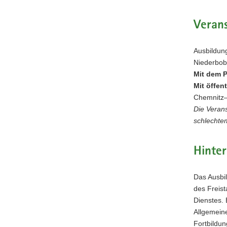
Verans
Ausbildun
Niederbobr
Mit dem 
Mit öffen
Chemnitz–
Die Verans
schlechte
Hinte
Das Ausbil
des Freist
Dienstes. 
Allgemeine
Fortbildun