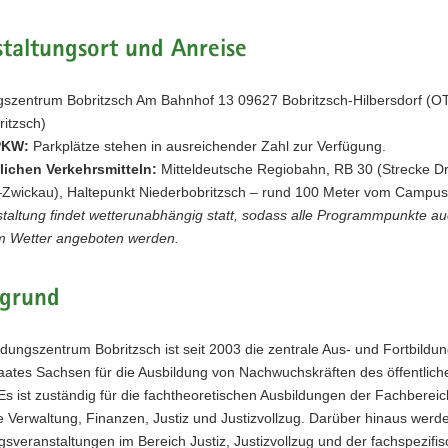
taltungsort und Anreise
gszentrum Bobritzsch Am Bahnhof 13 09627 Bobritzsch-Hilbersdorf (O
itzsch)
PKW:
Parkplätze stehen in ausreichender Zahl zur Verfügung.
tlichen Verkehrsmitteln:
Mitteldeutsche Regiobahn, RB 30 (Strecke D
Zwickau), Haltepunkt Niederbobritzsch – rund 100 Meter vom Campus 
taltung findet wetterunabhängig statt, sodass alle Programmpunkte au
m Wetter angeboten werden.
rgrund
dungszentrum Bobritzsch ist seit 2003 die zentrale Aus- und Fortbildun
aates Sachsen für die Ausbildung von Nachwuchskräften des öffentlich
Es ist zuständig für die fachtheoretischen Ausbildungen der Fachberei
 Verwaltung, Finanzen, Justiz und Justizvollzug. Darüber hinaus werd
gsveranstaltungen im Bereich Justiz, Justizvollzug und der fachspezifi