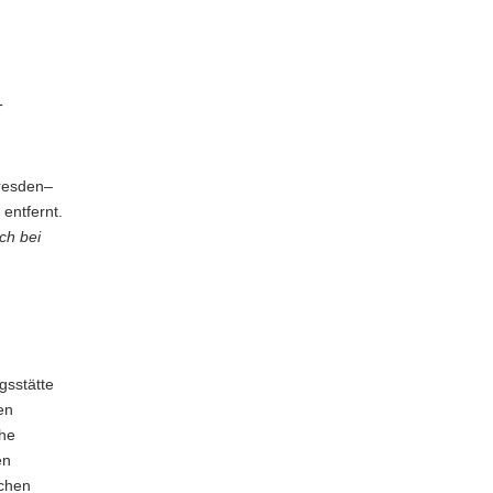
T
resden–
entfernt.
ch bei
gsstätte
en
che
en
schen