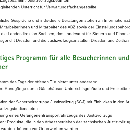
llzugsbeamtin / Justizvollzugsbeamten
gleitenden Unterricht für Verwaltungsfachangestellte
nliche Gespräche und individuelle Beratungen stehen an Informationss
Mitarbeiterinnen und Mitarbeiter des ABZ sowie der Einstellungsbehörd
r die Landesdirektion Sachsen, das Landesamt für Steuern und Finanz
gericht Dresden und die Justizvollzugsanstalten Dresden und Zeithain
ltiges Programm für alle Besucherinnen und
her
amm des Tags der offenen Tür bietet unter anderem:
che Rundgänge durch Gästehäuser, Unterrichtsgebäude und Freizeitbe
tion der Sicherheitsgruppe Justizvollzug (SGJ) mit Einblicken in den Arb
vollzugsbediensteten
igung eines Gefangenentransportfahrzeugs des Justizvollzugs
den: Produkte, die in den Arbeitsbetrieben der sächsischen Justizvollzu
lt wurden, können vor Ort erworben werden