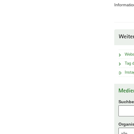
Informatio
Weite
Webs
Tag d
Inst
Medie
Suchbeg
Organis