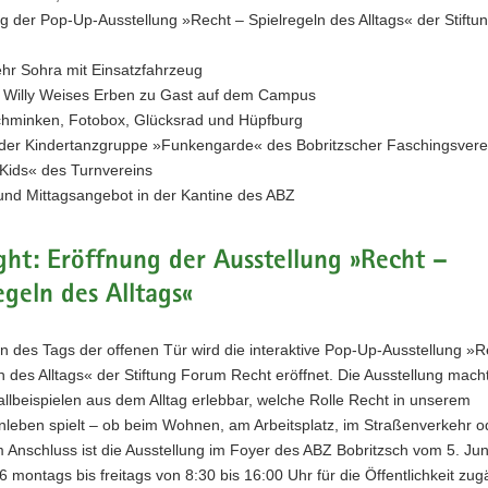
g der Pop-Up-Ausstellung »Recht – Spielregeln des Alltags« der Stift
hr Sohra mit Einsatzfahrzeug
 Willy Weises Erben zu Gast auf dem Campus
chminken, Fotobox, Glücksrad und Hüpfburg
te der Kindertanzgruppe »Funkengarde« des Bobritzscher Faschingsvere
Kids« des Turnvereins
 und Mittagsangebot in der Kantine des ABZ
ght: Eröffnung der Ausstellung »Recht –
egeln des Alltags«
 des Tags der offenen Tür wird die interaktive Pop-Up-Ausstellung »R
n des Alltags« der Stiftung Forum Recht eröffnet. Die Ausstellung mac
allbeispielen aus dem Alltag erlebbar, welche Rolle Recht in unserem
eben spielt – ob beim Wohnen, am Arbeitsplatz, im Straßenverkehr od
m Anschluss ist die Ausstellung im Foyer des ABZ Bobritzsch vom 5. Jun
26 montags bis freitags von 8:30 bis 16:00 Uhr für die Öffentlichkeit zug