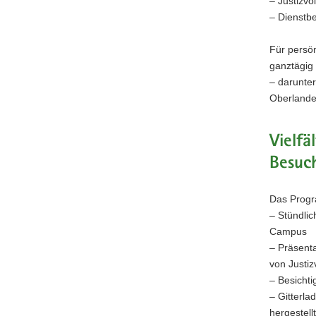
– Justizvo
– Dienstbe
Für persö
ganztägig 
– darunte
Oberlandes
Vielfä
Besuc
Das Progr
– Stündli
Campus
– Präsenta
von Justiz
– Besicht
– Gitterla
hergestel