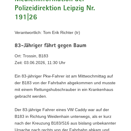
a
Polizeidirektion Leipzig Nr.
v
191|26
i
g
Verantwortlich: Tom Erik Richter (tr)
a
t
83-Jähriger fährt gegen Baum
i
o
Ort: Trossin, B183
n
Zeit: 03.06.2026, 11:30 Uhr
Ein 83-jähriger Pkw-Fahrer ist am Mittwochmittag auf
der B183 von der Fahrbahn abgekommen und musste
mit einem Rettungshubschrauber in ein Krankenhaus
gebracht werden.
Der 83-jährige Fahrer eines VW Caddy war auf der
B183 in Richtung Weidenhain unterwegs, als er kurz
nach der Kreuzung B183/S16 aus bislang unbekannter
Ursache nach rechts von der Fahrbahn abkam und