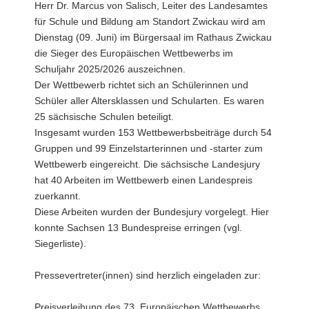
Herr Dr. Marcus von Salisch, Leiter des Landesamtes
a
für Schule und Bildung am Standort Zwickau wird am
v
Dienstag (09. Juni) im Bürgersaal im Rathaus Zwickau
i
die Sieger des Europäischen Wettbewerbs im
g
Schuljahr 2025/2026 auszeichnen.
a
Der Wettbewerb richtet sich an Schülerinnen und
t
Schüler aller Altersklassen und Schularten. Es waren
i
25 sächsische Schulen beteiligt.
o
Insgesamt wurden 153 Wettbewerbsbeiträge durch 54
n
Gruppen und 99 Einzelstarterinnen und -starter zum
Wettbewerb eingereicht. Die sächsische Landesjury
hat 40 Arbeiten im Wettbewerb einen Landespreis
zuerkannt.
Diese Arbeiten wurden der Bundesjury vorgelegt. Hier
konnte Sachsen 13 Bundespreise erringen (vgl.
Siegerliste).
Pressevertreter(innen) sind herzlich eingeladen zur:
Preisverleihung des 73. Europäischen Wettbewerbs