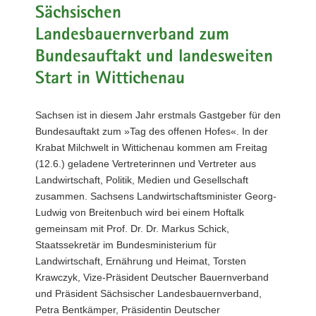
Sächsischen
a
v
Landesbauernverband zum
i
Bundesauftakt und landesweiten
g
Start in Wittichenau
a
t
i
Sachsen ist in diesem Jahr erstmals Gastgeber für den
o
Bundesauftakt zum »Tag des offenen Hofes«. In der
n
Krabat Milchwelt in Wittichenau kommen am Freitag
(12.6.) geladene Vertreterinnen und Vertreter aus
Landwirtschaft, Politik, Medien und Gesellschaft
zusammen. Sachsens Landwirtschaftsminister Georg-
Ludwig von Breitenbuch wird bei einem Hoftalk
gemeinsam mit Prof. Dr. Dr. Markus Schick,
Staatssekretär im Bundesministerium für
Landwirtschaft, Ernährung und Heimat, Torsten
Krawczyk, Vize-Präsident Deutscher Bauernverband
und Präsident Sächsischer Landesbauernverband,
Petra Bentkämper, Präsidentin Deutscher