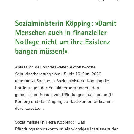
a
v
i
Sozialministerin Köpping: »Damit
g
Menschen auch in finanzieller
a
t
Notlage nicht um ihre Existenz
i
bangen müssen!«
o
n
Anlässlich der bundesweiten Aktionswoche
Schuldnerberatung vom 15. bis 19. Juni 2026
unterstützt Sachsens Sozialministerin Köpping die
Forderungen der Schuldnerberatungen, den
gesetzlichen Schutz von Pfändungsschutzkonten (P-
Konten) und den Zugang zu Basiskonten wirksamer
durchzusetzen.
Sozialministerin Petra Köpping: »Das
Pfändungsschutzkonto ist ein wichtiges Instrument der