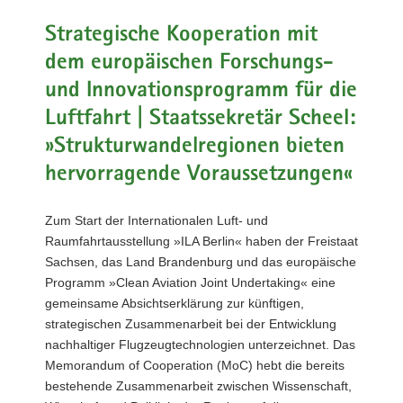
a
Strategische Kooperation mit
v
dem europäischen Forschungs-
i
g
und Innovationsprogramm für die
a
Luftfahrt | Staatssekretär Scheel:
t
»Strukturwandelregionen bieten
i
o
hervorragende Voraussetzungen«
n
Zum Start der Internationalen Luft- und
Raumfahrtausstellung »ILA Berlin« haben der Freistaat
Sachsen, das Land Brandenburg und das europäische
Programm »Clean Aviation Joint Undertaking« eine
gemeinsame Absichtserklärung zur künftigen,
strategischen Zusammenarbeit bei der Entwicklung
nachhaltiger Flugzeugtechnologien unterzeichnet. Das
Memorandum of Cooperation (MoC) hebt die bereits
bestehende Zusammenarbeit zwischen Wissenschaft,