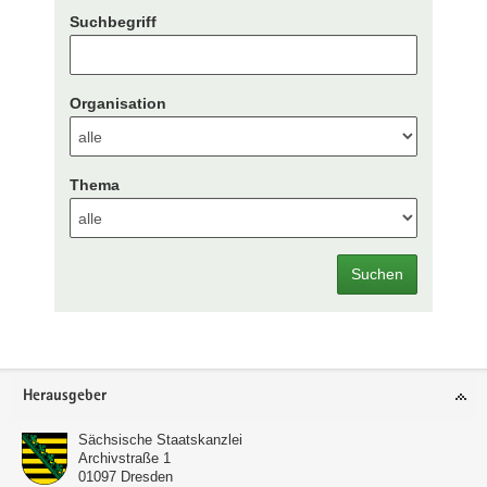
Suchbegriff
Organisation
Thema
Suchen
Footer-
Herausgeber
Bereich
Sächsische Staatskanzlei
Archivstraße 1
01097
Dresden