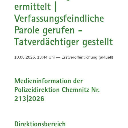
ermittelt |
a
v
Verfassungsfeindliche
i
Parole gerufen -
g
a
Tatverdächtiger gestellt
t
i
o
10.06.2026, 13:44 Uhr — Erstveröffentlichung (aktuell)
n
Medieninformation der
Polizeidirektion Chemnitz Nr.
213|2026
Direktionsbereich