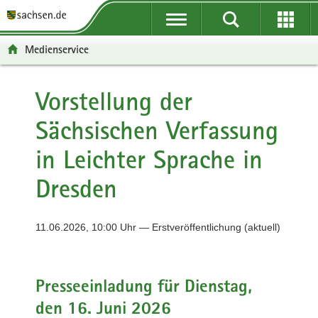
P
P
H
F
o
o
a
o
r
r
u
o
Medienservice
t
t
p
t
a
a
t
e
l
l
i
r
Vorstellung der
ü
n
n
-
Sächsischen Verfassung
b
a
h
B
e
v
a
e
in Leichter Sprache in
r
i
l
r
g
g
t
e
Dresden
r
a
i
e
t
c
i
i
h
11.06.2026, 10:00 Uhr — Erstveröffentlichung (aktuell)
f
o
e
n
n
Presseeinladung für Dienstag,
d
e
den 16. Juni 2026
N