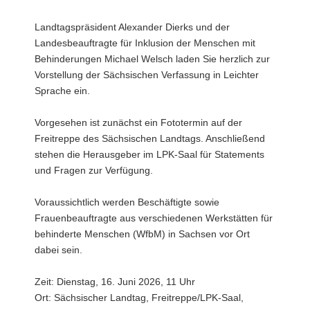
a
Landtagspräsident Alexander Dierks und der
v
Landesbeauftragte für Inklusion der Menschen mit
i
Behinderungen Michael Welsch laden Sie herzlich zur
g
Vorstellung der Sächsischen Verfassung in Leichter
a
Sprache ein.
t
i
Vorgesehen ist zunächst ein Fototermin auf der
o
Freitreppe des Sächsischen Landtags. Anschließend
n
stehen die Herausgeber im LPK-Saal für Statements
und Fragen zur Verfügung.
Voraussichtlich werden Beschäftigte sowie
Frauenbeauftragte aus verschiedenen Werkstätten für
behinderte Menschen (WfbM) in Sachsen vor Ort
dabei sein.
Zeit: Dienstag, 16. Juni 2026, 11 Uhr
Ort: Sächsischer Landtag, Freitreppe/LPK-Saal,