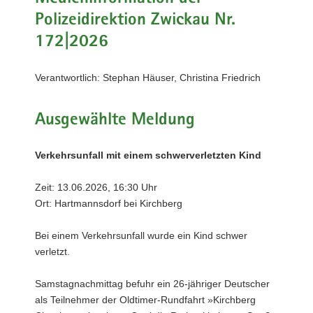
a
Polizeidirektion Zwickau Nr.
v
172|2026
i
g
Verantwortlich: Stephan Häuser, Christina Friedrich
a
t
i
Ausgewählte Meldung
o
n
Verkehrsunfall mit einem schwerverletzten Kind
Zeit: 13.06.2026, 16:30 Uhr
Ort: Hartmannsdorf bei Kirchberg
Bei einem Verkehrsunfall wurde ein Kind schwer
verletzt.
Samstagnachmittag befuhr ein 26-jähriger Deutscher
als Teilnehmer der Oldtimer-Rundfahrt »Kirchberg