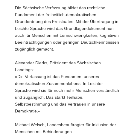
Landtags
Die Sächsische Verfassung bildet das rechtliche
bei
Fundament der freiheitlich-demokratischen
der
Grundordnung des Freistaates. Mit der Übertragung in
Übergabe
Leichte Sprache wird das Grundlagendokument nun
der
auch für Menschen mit Lernschwierigkeiten, kognitiven
sächsischen
Beeinträchtigungen oder geringen Deutschkenntnissen
Verfassung
zugänglich gemacht.
in
Leichter
Alexander Dierks, Präsident des Sächsischen
Sprache
Landtags:
»Die Verfassung ist das Fundament unseres
demokratischen Zusammenlebens. In Leichter
Sprache wird sie für noch mehr Menschen verständlich
und zugänglich. Das stärkt Teilhabe,
Selbstbestimmung und das Vertrauen in unsere
Demokratie.«
Michael Welsch, Landesbeauftragter für Inklusion der
Menschen mit Behinderungen: