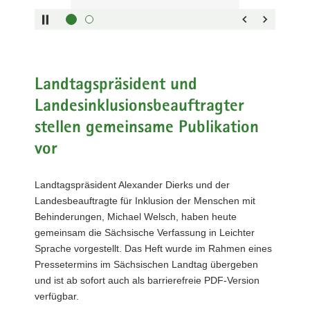
Welsch
mit
Werkstatträten
verschiedener
WfbM
und
Landtagspräsident und
Mitarbeitenden
Landesinklusionsbeauftragter
des
stellen gemeinsame Publikation
Projekts
&quot;Mittendrin
vor
in
Markkleeberg&quot;
Landtagspräsident Alexander Dierks und der
auf
Landesbeauftragte für Inklusion der Menschen mit
der
Behinderungen, Michael Welsch, haben heute
Freitreppe
gemeinsam die Sächsische Verfassung in Leichter
vor
Sprache vorgestellt. Das Heft wurde im Rahmen eines
dem
Pressetermins im Sächsischen Landtag übergeben
Plenargebäude
und ist ab sofort auch als barrierefreie PDF-Version
des
verfügbar.
Sächsischen