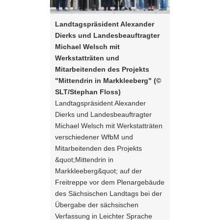
Steuerung
Welsch
a
des
mit
v
Landtagspräsident Alexander
Sliders:
Werkstatträten
i
Dierks und Landesbeauftragter
Pfeiltaste
und
Vorwärts
g
Michael Welsch mit
rechts :
Mitarbeitenden
blättern
a
Werkstatträten und
Pfeiltaste
des
Zurück
t
Mitarbeitenden des Projekts
links :
Projekts
blättern
i
"Mittendrin in Markkleeberg" (©
Pfeiltaste
"Mittendrin
Bildunterschrift
o
SLT/Stephan Floss)
oben :
in
anzeigen
n
Landtagspräsident Alexander
Pfeiltaste
Markkleeberg"
Bildunterschrift
Dierks und Landesbeauftragter
unten :
(©
verbergen
Michael Welsch mit Werkstatträten
Eingabetaste
SLT/Stephan
Vollbildmodus
verschiedener WfbM und
Floss)
:
öffnen
Mitarbeitenden des Projekts
Leertaste :
Landtagspräsident
Bilderschau
&quot;Mittendrin in
Alexander
abspielen
Markkleeberg&quot; auf der
Dierks
Freitreppe vor dem Plenargebäude
und
des Sächsischen Landtags bei der
Landesbeauftragter
Übergabe der sächsischen
Michael
Verfassung in Leichter Sprache