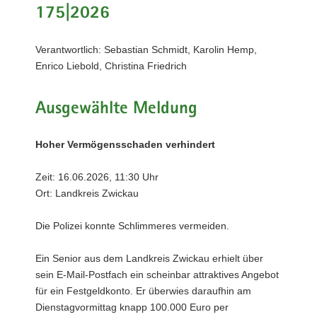
175|2026
a
v
i
Verantwortlich: Sebastian Schmidt, Karolin Hemp,
g
Enrico Liebold, Christina Friedrich
a
t
Ausgewählte Meldung
i
o
Hoher Vermögensschaden verhindert
n
Zeit: 16.06.2026, 11:30 Uhr
Ort: Landkreis Zwickau
Die Polizei konnte Schlimmeres vermeiden.
Ein Senior aus dem Landkreis Zwickau erhielt über
sein E-Mail-Postfach ein scheinbar attraktives Angebot
für ein Festgeldkonto. Er überwies daraufhin am
Dienstagvormittag knapp 100.000 Euro per