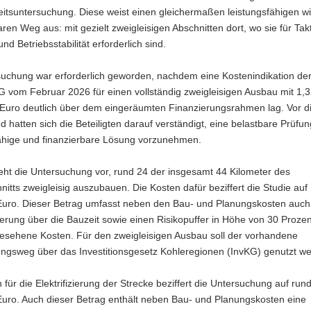
itsuntersuchung. Diese weist einen gleichermaßen leistungsfähigen w
aren Weg aus: mit gezielt zweigleisigen Abschnitten dort, wo sie für Takt
nd Betriebsstabilität erforderlich sind.
suchung war erforderlich geworden, nachdem eine Kostenindikation de
 vom Februar 2026 für einen vollständig zweigleisigen Ausbau mit 1,
n Euro deutlich über dem eingeräumten Finanzierungsrahmen lag. Vor 
d hatten sich die Beteiligten darauf verständigt, eine belastbare Prüfun
fähige und finanzierbare Lösung vorzunehmen.
eht die Untersuchung vor, rund 24 der insgesamt 44 Kilometer des
itts zweigleisig auszubauen. Die Kosten dafür beziffert die Studie auf
 Euro. Dieser Betrag umfasst neben den Bau- und Planungskosten auch
erung über die Bauzeit sowie einen Risikopuffer in Höhe von 30 Prozen
esehene Kosten. Für den zweigleisigen Ausbau soll der vorhandene
ungsweg über das Investitionsgesetz Kohleregionen (InvKG) genutzt w
 für die Elektrifizierung der Strecke beziffert die Untersuchung auf run
Euro. Auch dieser Betrag enthält neben Bau- und Planungskosten eine