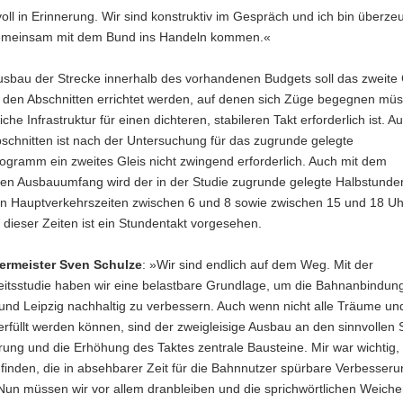
oll in Erinnerung. Wir sind konstruktiv im Gespräch und ich bin überzeu
emeinsam mit dem Bund ins Handeln kommen.«
usbau der Strecke innerhalb des vorhandenen Budgets soll das zweite 
uf den Abschnitten errichtet werden, auf denen sich Züge begegnen mü
che Infrastruktur für einen dichteren, stabileren Takt erforderlich ist. A
schnitten ist nach der Untersuchung für das zugrunde gelegte
ogramm ein zweites Gleis nicht zwingend erforderlich. Auch mit dem
en Ausbauumfang wird der in der Studie zugrunde gelegte Halbstunde
en Hauptverkehrszeiten zwischen 6 und 8 sowie zwischen 15 und 18 Uhr
dieser Zeiten ist ein Stundentakt vorgesehen.
ermeister Sven Schulze
: »Wir sind endlich auf dem Weg. Mit der
itsstudie haben wir eine belastbare Grundlage, um die Bahnanbindun
und Leipzig nachhaltig zu verbessern. Auch wenn nicht alle Träume un
füllt werden können, sind der zweigleisige Ausbau an den sinnvollen S
ierung und die Erhöhung des Taktes zentrale Bausteine. Mir war wichtig,
finden, die in absehbarer Zeit für die Bahnnutzer spürbare Verbesser
Nun müssen wir vor allem dranbleiben und die sprichwörtlichen Weichen