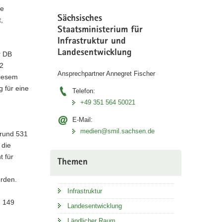
ie
Sächsisches
,
Staatsministerium für
Infrastruktur und
Landesentwicklung
r DB
32
Ansprechpartner Annegret Fischer
diesem
g für eine
Telefon:
+49 351 564 50021
E-Mail:
medien@smil.sachsen.de
 rund 531
 die
t für
Themen
erden.
Infrastruktur
d 149
Landesentwicklung
Ländlicher Raum