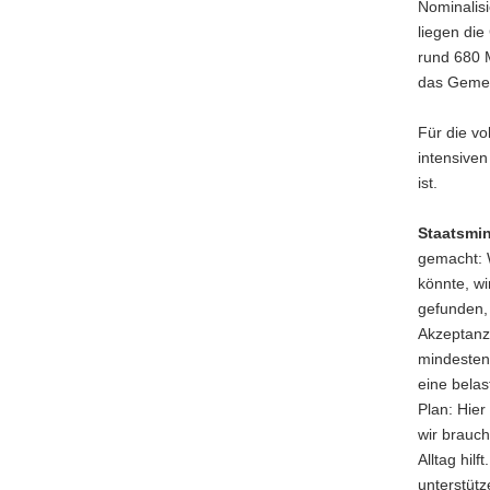
Nominalisi
liegen die
rund 680 M
das Gemei
Für die vo
intensive
ist.
Staatsmin
gemacht: W
könnte, w
gefunden, 
Akzeptanz
mindestens
eine belas
Plan: Hie
wir brauch
Alltag hil
unterstütz