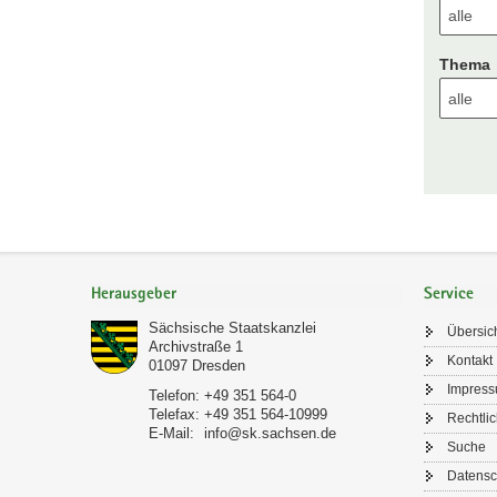
Thema
Footer-
Bereich
Herausgeber
Service
Sächsische Staatskanzlei
Übersic
Archivstraße 1
Kontakt
01097
Dresden
Impres
Telefon:
+49 351 564-0
Telefax:
+49 351 564-10999
Rechtli
E-Mail:
info@sk.sachsen.de
Suche
Datensc