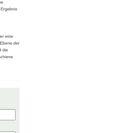
ne
s Ergebnis
er eine
r Ebene der
d die
schiene