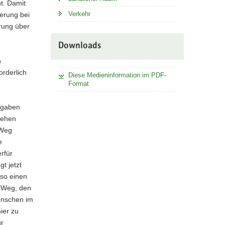
t. Damit
Verkehr
ierung bei
erung über
Downloads
n
rderlich
Diese Medieninformation im PDF-
Format
fgaben
sehen
 Weg
e
rfür
t jetzt
nso einen
r Weg, den
Menschen im
hier zu
ür