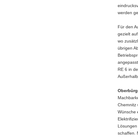
eindrucksv
werden g
Für den A
gezielt a
wo zusätzli
übrigen Ab
Betriebspr
angepasst
RE 6 in d
Außerhalb 
Oberbürg
Machbarke
Chemnitz 
Wünsche er
Elektrifiz
Lösungen 
schaffen. 