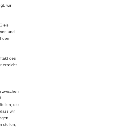
gt, wir
Gleis
ssen und
uf den
ntakt des
 erreicht.
g zwischen
d
tellen, die
 dass wir
ungen
 stellen,