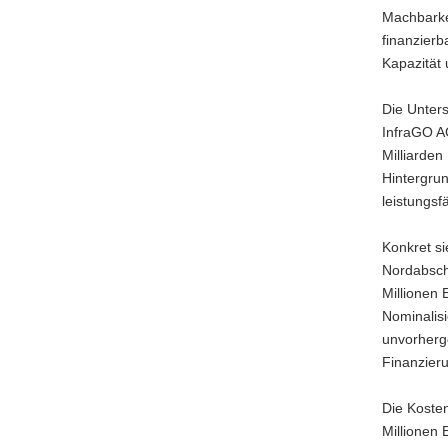
Machbarke
a
finanzierb
v
Kapazität u
i
g
Die Unter
a
InfraGO AG
t
Milliarde
i
Hintergrun
o
leistungs
n
Konkret si
Nordabschn
Millionen
Nominalisi
unvorherg
Finanzier
Die Kosten
Millionen 