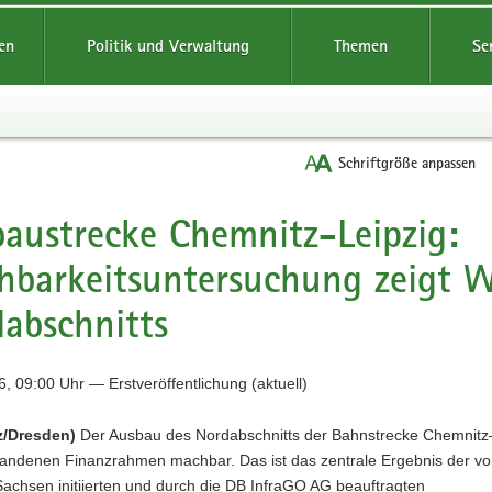
reifende
en
Politik und Verwaltung
Themen
Se
Schriftgröße anpassen
austrecke Chemnitz-Leipzig:
barkeitsuntersuchung zeigt W
abschnitts
, 09:00 Uhr — Erstveröffentlichung (aktuell)
z/Dresden)
Der Ausbau des Nordabschnitts der Bahnstrecke Chemnitz
rhandenen Finanzrahmen machbar. Das ist das zentrale Ergebnis der v
Sachsen initiierten und durch die DB InfraGO AG beauftragten