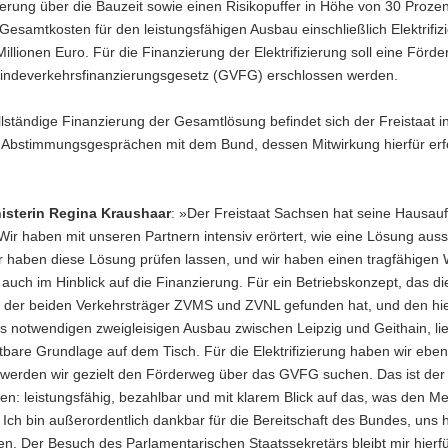
erung über die Bauzeit sowie einen Risikopuffer in Höhe von 30 Prozen
 Gesamtkosten für den leistungsfähigen Ausbau einschließlich Elektrifiz
illionen Euro. Für die Finanzierung der Elektrifizierung soll eine Förd
ndeverkehrsfinanzierungsgesetz (GVFG) erschlossen werden.
llständige Finanzierung der Gesamtlösung befindet sich der Freistaat i
n Abstimmungsgesprächen mit dem Bund, dessen Mitwirkung hierfür erfo
isterin Regina Kraushaar
: »Der Freistaat Sachsen hat seine Hausau
ir haben mit unseren Partnern intensiv erörtert, wie eine Lösung aus
ir haben diese Lösung prüfen lassen, und wir haben einen tragfähigen
auch im Hinblick auf die Finanzierung. Für ein Betriebskonzept, das di
 der beiden Verkehrsträger ZVMS und ZVNL gefunden hat, und den hie
 notwendigen zweigleisigen Ausbau zwischen Leipzig und Geithain, lieg
tbare Grundlage auf dem Tisch. Für die Elektrifizierung haben wir ebe
r werden wir gezielt den Förderweg über das GVFG suchen. Das ist de
en: leistungsfähig, bezahlbar und mit klarem Blick auf das, was den 
ft. Ich bin außerordentlich dankbar für die Bereitschaft des Bundes, uns 
en. Der Besuch des Parlamentarischen Staatssekretärs bleibt mir hierf