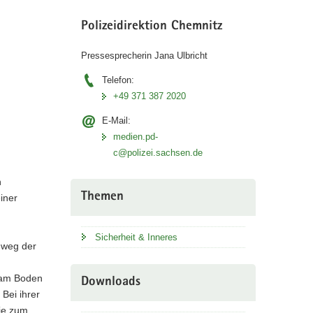
Polizeidirektion Chemnitz
Pressesprecherin Jana Ulbricht
Telefon:
+49 371 387 2020
E-Mail:
medien.pd-
c@polizei.sachsen.de
n
Themen
iner
Sicherheit & Inneres
hweg der
e am Boden
Downloads
Bei ihrer
ie zum