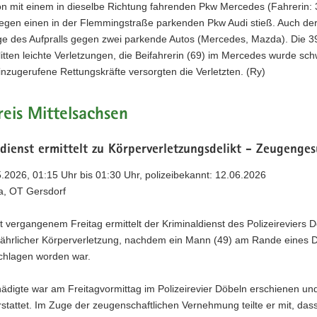
ion mit einem in dieselbe Richtung fahrenden Pkw Mercedes (Fahrerin: 
egen einen in der Flemmingstraße parkenden Pkw Audi stieß. Auch der
lge des Aufpralls gegen zwei parkende Autos (Mercedes, Mazda). Die 3
litten leichte Verletzungen, die Beifahrerin (69) im Mercedes wurde sc
Hinzugerufene Rettungskräfte versorgten die Verletzten. (Ry)
eis Mittelsachsen
dienst ermittelt zu Körperverletzungsdelikt - Zeugenge
5.2026, 01:15 Uhr bis 01:30 Uhr, polizeibekannt: 12.06.2026
ha, OT Gersdorf
t vergangenem Freitag ermittelt der Kriminaldienst des Polizeireviers 
ährlicher Körperverletzung, nachdem ein Mann (49) am Rande eines D
chlagen worden war.
digte war am Freitagvormittag im Polizeirevier Döbeln erschienen und
stattet. Im Zuge der zeugenschaftlichen Vernehmung teilte er mit, das