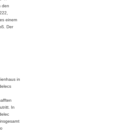
n den
222,
ges einem
eß. Der
ienhaus in
delecs
afften
ritt. In
delec
 insgesamt
ro