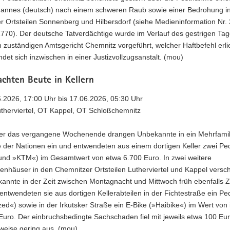
Mannes (deutsch) nach einem schweren Raub sowie einer Bedrohung i
 Ortsteilen Sonnenberg und Hilbersdorf (siehe Medieninformation Nr. 
770). Der deutsche Tatverdächtige wurde im Verlauf des gestrigen Ta
 zuständigen Amtsgericht Chemnitz vorgeführt, welcher Haftbefehl erli
det sich inzwischen in einer Justizvollzugsanstalt. (mou)
achten Beute in Kellern
6.2026, 17:00 Uhr bis 17.06.2026, 05:30 Uhr
utherviertel, OT Kappel, OT Schloßchemnitz
er das vergangene Wochenende drangen Unbekannte in ein Mehrfamil
e der Nationen ein und entwendeten aus einem dortigen Keller zwei Pe
 und »KTM«) im Gesamtwert von etwa 6.700 Euro. In zwei weitere
enhäuser in den Chemnitzer Ortsteilen Lutherviertel und Kappel versch
annte in der Zeit zwischen Montagnacht und Mittwoch früh ebenfalls Zut
entwendeten sie aus dortigen Kellerabteilen in der Fichtestraße ein Pe
zed«) sowie in der Irkutsker Straße ein E-Bike (»Haibike«) im Wert von
Euro. Der einbruchsbedingte Sachschaden fiel mit jeweils etwa 100 Eu
weise gering aus. (mou)