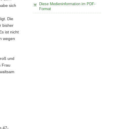
Diese Medieninformation im PDF-
habe sich
Format
igt. Die
r bisher
s ist nicht
en wegen
groß und
n Frau
ewaltsam
s 47-