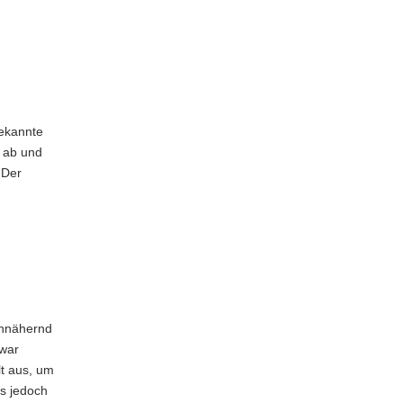
ekannte
e ab und
 Der
annähernd
 war
t aus, um
s jedoch