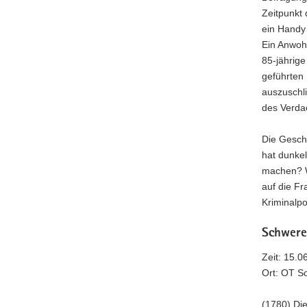
Zeitpunkt
ein Handy
Ein Anwohn
85-jährig
geführten 
auszuschli
des Verdac
Die Geschä
hat dunke
machen? W
auf die F
Kriminalp
Schwere
Zeit: 15.0
Ort: OT S
(1780) Die