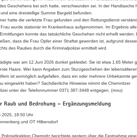
 des Geschehens bei sich hatte, verschwunden sei. In der Handtasche 
 und eine dreistellige Summe Bargeld befunden.
er hatte die verletzte Frau gefunden und den Rettungsdienst verständ
e Frau wurde stationär im Krankenhaus aufgenommen. Im Ergebnis alle
Ermittlungen konnte das tatsächliche Geschehen nicht erhellt werden. E
eßen, dass die Frau Opfer einer Straftat geworden ist, aufgrund dess
hts des Raubes durch die Kriminalpolizei ermittelt wird.
digte war am 12.Juni 2026 dunkel gekleidet. Sie ist etwa 1,65 Meter 
lrote Haare. Wer kann Angaben zum Sturzgeschehen der lebensältere
em ist womöglich aufgefallen, dass ein oder mehrere Unbekannte g
rau eingewirkt haben? Sachdienliche Hinweise nimmt die Chemnitzer
olizei unter der Telefonnummer 0371 387-3448 entgegen. (mou)
r Raub und Bedrohung – Ergänzungsmeldung
6.2025, 18:50 Uhr
onnenberg und OT Hilbersdorf
 Polizeidirektion Chemnitz berichtete gestern über die Festnahme eine