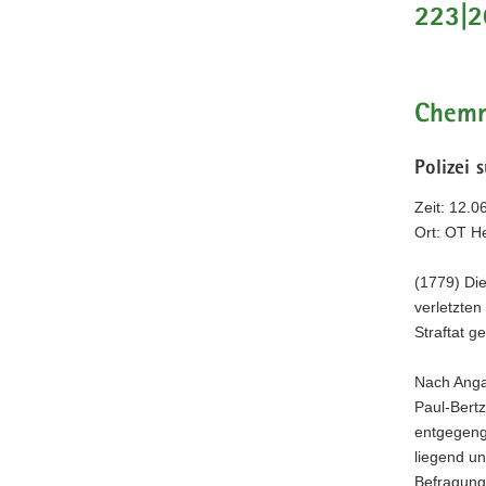
223|2
a
v
i
g
Chemn
a
t
Polizei 
i
o
Zeit: 12.0
n
Ort: OT H
(1779) Die
verletzten
Straftat g
Nach Anga
Paul-Bert
entgegeng
liegend un
Befragung