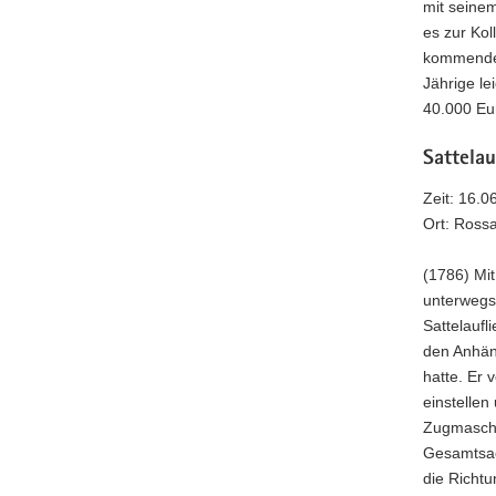
mit seine
es zur Kol
kommenden
Jährige l
40.000 Eur
Sattela
Zeit: 16.0
Ort: Ross
(1786) Mi
unterwegs
Sattelaufl
den Anhän
hatte. Er
einstellen
Zugmaschin
Gesamtsac
die Richtu