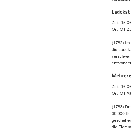
Ladekab
Zeit: 15.0
Ort: OT Z
(1782) Im
die Ladek
verschwand
entstande
Mehrere 
Zeit: 16.0
Ort: OT Al
(1783) Dr
30.000 Eu
geschehen
die Flemm