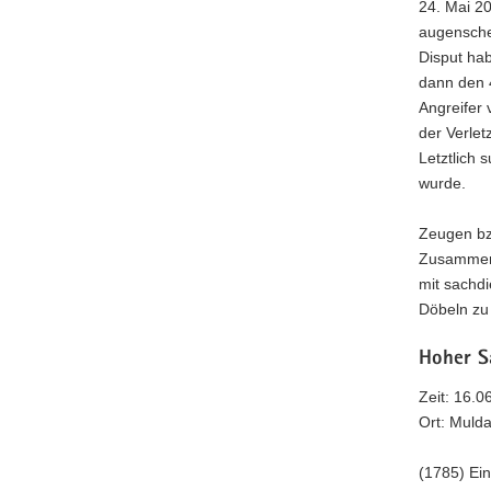
24. Mai 2
augensche
Disput hab
dann den 
Angreifer
der Verlet
Letztlich
wurde.
Zeugen bz
Zusammenh
mit sachd
Döbeln zu
Hoher S
Zeit: 16.0
Ort: Muld
(1785) Ein