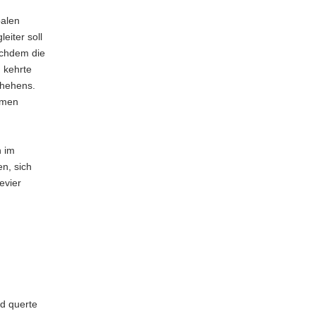
balen
eiter soll
achdem die
 kehrte
chehens.
mmen
n im
n, sich
evier
nd querte