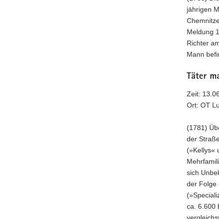
jährigen 
Chemnitzer
Meldung 1
Richter am
Mann befin
Täter m
Zeit: 13.0
Ort: OT L
(1781) Üb
der Straß
(»Kellys«
Mehrfamili
sich Unbek
der Folge 
(»Speciali
ca. 6.600 
vergleichs