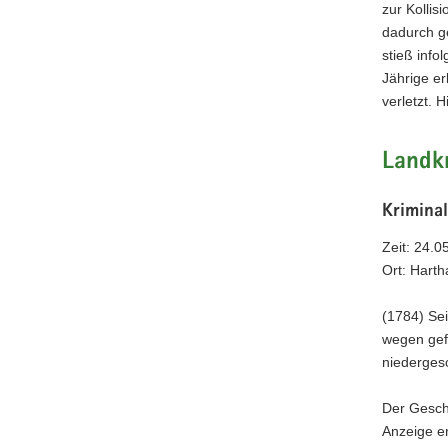
zur Kollis
dadurch g
stieß info
Jährige er
verletzt. 
Landkr
Kriminal
Zeit: 24.0
Ort: Hart
(1784) Sei
wegen gef
niederges
Der Geschä
Anzeige er