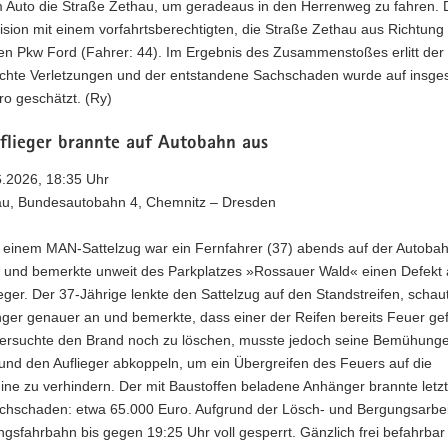
m Auto die Straße Zethau, um geradeaus in den Herrenweg zu fahren.
lision mit einem vorfahrtsberechtigten, die Straße Zethau aus Richtun
 Pkw Ford (Fahrer: 44). Im Ergebnis des Zusammenstoßes erlitt der
eichte Verletzungen und der entstandene Sachschaden wurde auf insge
o geschätzt. (Ry)
uflieger brannte auf Autobahn aus
6.2026, 18:35 Uhr
au, Bundesautobahn 4, Chemnitz – Dresden
t einem MAN-Sattelzug war ein Fernfahrer (37) abends auf der Autoba
 und bemerkte unweit des Parkplatzes »Rossauer Wald« einen Defekt
ieger. Der 37-Jährige lenkte den Sattelzug auf den Standstreifen, schau
ger genauer an und bemerkte, dass einer der Reifen bereits Feuer g
 versuchte den Brand noch zu löschen, musste jedoch seine Bemühung
 und den Auflieger abkoppeln, um ein Übergreifen des Feuers auf die
e zu verhindern. Der mit Baustoffen beladene Anhänger brannte letztl
hschaden: etwa 65.000 Euro. Aufgrund der Lösch- und Bergungsarbe
ngsfahrbahn bis gegen 19:25 Uhr voll gesperrt. Gänzlich frei befahrbar