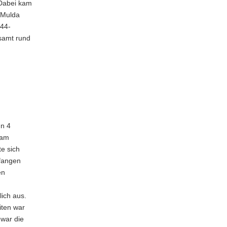
 Dabei kam
g Mulda
 44-
samt rund
hn 4
 am
te sich
efangen
en
ich aus.
iten war
 war die