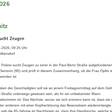
026
itz
sucht Zeugen
6.2026, 09:25 Uhr
elbersdorf
 Polizei sucht Zeugen zu einer in der Paul-Bertz-Straße aufgefundene
 Seniorin (85) und prüft in diesem Zusammenhang, ob die Frau Opfer e
eworden ist.
ben der Geschädigten soll sie an jenem Freitagvormittag auf dem Ge
z-Straße unterwegs gewesen sein, als ihr ein unbekannter Mann
ekommen ist. Das Nächste, woran sie sich erinnern kann ist, dass si
ter anderem mit einer Kopfverletzung das Bewusstsein wiedererlangte. 
 gab die 85-Jährige im Nachhinein an, dass ihre Handtasche, welche s