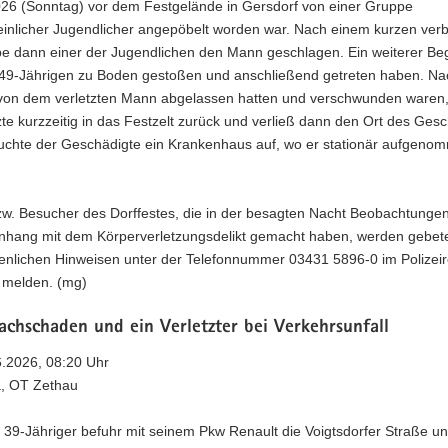
026 (Sonntag) vor dem Festgelände in Gersdorf von einer Gruppe
inlicher Jugendlicher angepöbelt worden war. Nach einem kurzen ver
e dann einer der Jugendlichen den Mann geschlagen. Ein weiterer Begl
49-Jährigen zu Boden gestoßen und anschließend getreten haben. N
 von dem verletzten Mann abgelassen hatten und verschwunden waren,
zte kurzzeitig in das Festzelt zurück und verließ dann den Ort des Ges
 suchte der Geschädigte ein Krankenhaus auf, wo er stationär aufgeno
w. Besucher des Dorffestes, die in der besagten Nacht Beobachtunge
ang mit dem Körperverletzungsdelikt gemacht haben, werden gebete
ienlichen Hinweisen unter der Telefonnummer 03431 5896-0 im Polizeir
 melden. (mg)
achschaden und ein Verletzter bei Verkehrsunfall
6.2026, 08:20 Uhr
a, OT Zethau
 39-Jähriger befuhr mit seinem Pkw Renault die Voigtsdorfer Straße u