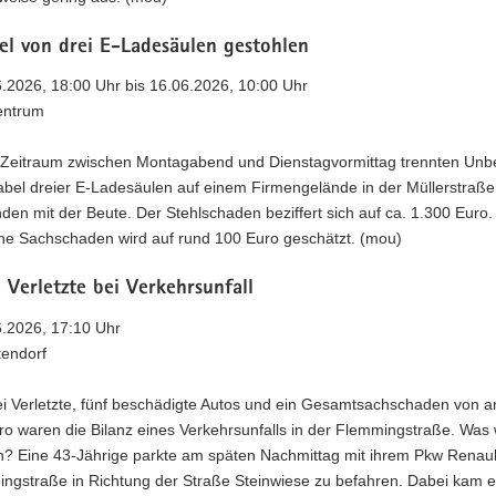
el von drei E-Ladesäulen gestohlen
6.2026, 18:00 Uhr bis 16.06.2026, 10:00 Uhr
entrum
 Zeitraum zwischen Montagabend und Dienstagvormittag trennten Unb
abel dreier E-Ladesäulen auf einem Firmengelände in der Müllerstraß
en mit der Beute. Der Stehlschaden beziffert sich auf ca. 1.300 Euro.
ne Sachschaden wird auf rund 100 Euro geschätzt. (mou)
Verletzte bei Verkehrsunfall
6.2026, 17:10 Uhr
tendorf
ei Verletzte, fünf beschädigte Autos und ein Gesamtsachschaden von 
ro waren die Bilanz eines Verkehrsunfalls in der Flemmingstraße. Was
? Eine 43-Jährige parkte am späten Nachmittag mit ihrem Pkw Renaul
ingstraße in Richtung der Straße Steinwiese zu befahren. Dabei kam e