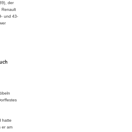
39), der
 Renault
9- und 43-
hwer
such
Döbeln
orffestes
 hatte
s er am