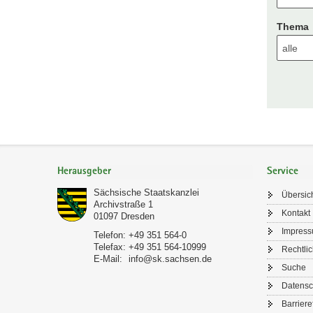
Thema
Footer-
Bereich
Herausgeber
Service
Sächsische Staatskanzlei
Übersic
Archivstraße 1
Kontakt
01097
Dresden
Impres
Telefon:
+49 351 564-0
Telefax:
+49 351 564-10999
Rechtli
E-Mail:
info@sk.sachsen.de
Suche
Datensc
Barriere