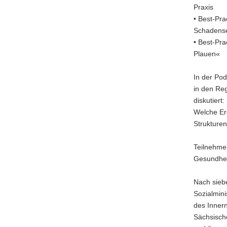
Praxis
• Best-Pra
Schadense
• Best-Pra
Plauen«
In der Po
in den Re
diskutiert:
Welche Er
Strukture
Teilnehme
Gesundhei
Nach siebe
Sozialmini
des Innern
Sächsische