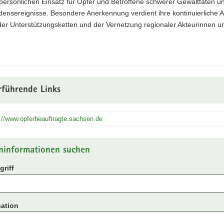
persönlichen Einsatz für Opfer und Betroffene schwerer Gewalttaten u
nsereignisse. Besondere Anerkennung verdient ihre kontinuierliche Ar
der Unterstützungsketten und der Vernetzung regionaler Akteurinnen u
rführende Links
://www.opferbeauftragte.sachsen.de
ninformationen suchen
riff
ation