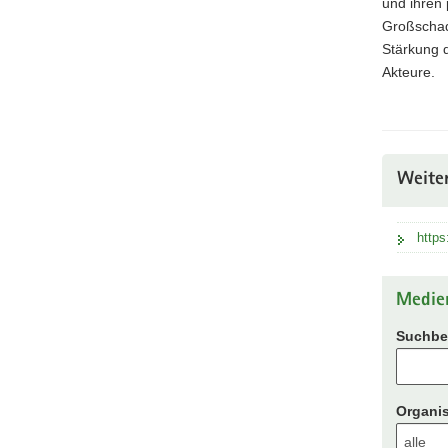
und ihren 
Großschade
Stärkung 
Akteure.
Weite
https
Medie
Suchbeg
Organis