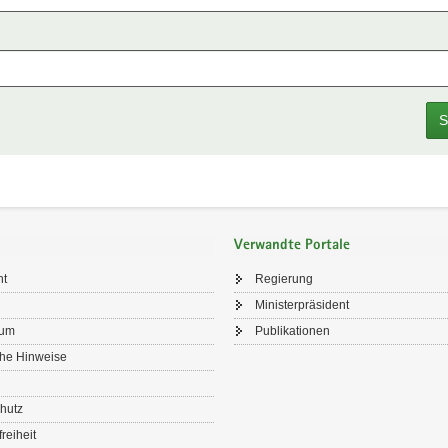
S
Verwandte Portale
ht
Regierung
Ministerpräsident
sum
Publikationen
che Hinweise
hutz
freiheit