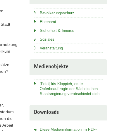
en
Bevölkerungsschutz
Ehrenamt
 Stadt
Sicherheit & Inneres
Soziales
ernetzung
Veranstaltung
blikum
sätze,
Medienobjekte
hen?
[Foto] Iris Kloppich, erste
Opferbeauftragte der Sächsischen
Staatsregierung verabschiedet sich
r,
isterium
Downloads
nen die
e Arbeit
Diese Medieninformation im PDF-