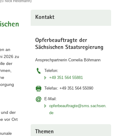
(© Nick Heidmann)
Kontakt
sischen
Opferbeauftragte der
Sächsischen Staatsregierung
hen an
ni 2026 zu
Ansprechpartnerin Cornelia Böhmann
lle der
ehmen,
Telefon:
ine
+49 351 564 55881
sorgung
Telefax:
+49 351 564 55090
E-Mail:
opferbeauftragte@sms.sachsen.
 und der
de
ne vor Ort
Themen
munale