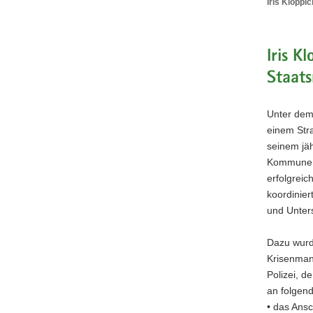
Iris Kloppi
Iris
Kloppich,
erste
Opferbeau
Iris K
der
Staats
Sächsisch
Staatsreg
verabschi
Unter dem
sich
einem Str
seinem jäh
Kommunen 
erfolgreic
koordinier
und Unters
Dazu wurd
Krisenman
Polizei, d
an folgend
• das Ans