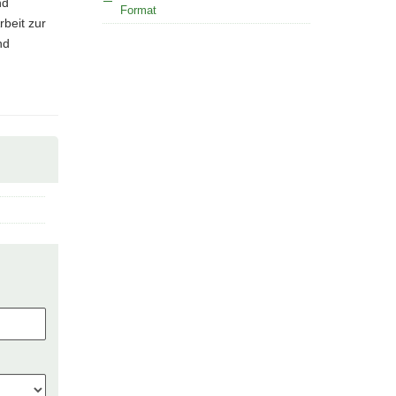
nd
Format
beit zur
nd