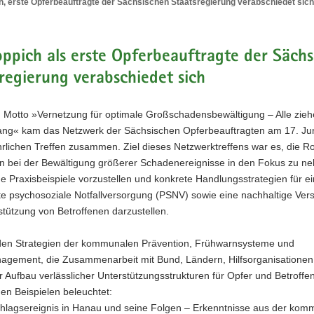
ch, erste Opferbeauftragte der Sächsischen Staatsregierung verabschiedet sich
ftragte
loppich als erste Opferbeauftragte der Säch
regierung verabschiedet sich
en
ierung
edet
 Motto »Vernetzung für optimale Großschadensbewältigung – Alle zie
ang« kam das Netzwerk der Sächsischen Opferbeauftragten am 17. Ju
rlichen Treffen zusammen. Ziel dieses Netzwerktreffens war es, die Ro
bei der Bewältigung größerer Schadenereignisse in den Fokus zu n
he Praxisbeispiele vorzustellen und konkrete Handlungsstrategien für e
te psychosoziale Notfallversorgung (PSNV) sowie eine nachhaltige Ver
tützung von Betroffenen darzustellen.
en Strategien der kommunalen Prävention, Frühwarnsysteme und
agement, die Zusammenarbeit mit Bund, Ländern, Hilfsorganisationen
er Aufbau verlässlicher Unterstützungsstrukturen für Opfer und Betroffe
en Beispielen beleuchtet:
chlagsereignis in Hanau und seine Folgen – Erkenntnisse aus der kom