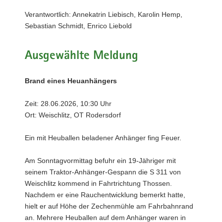
a
Verantwortlich: Annekatrin Liebisch, Karolin Hemp,
v
Sebastian Schmidt, Enrico Liebold
i
g
Ausgewählte Meldung
a
t
i
Brand eines Heuanhängers
o
n
Zeit: 28.06.2026, 10:30 Uhr
Ort: Weischlitz, OT Rodersdorf
Ein mit Heuballen beladener Anhänger fing Feuer.
Am Sonntagvormittag befuhr ein 19-Jähriger mit
seinem Traktor-Anhänger-Gespann die S 311 von
Weischlitz kommend in Fahrtrichtung Thossen.
Nachdem er eine Rauchentwicklung bemerkt hatte,
hielt er auf Höhe der Zechenmühle am Fahrbahnrand
an. Mehrere Heuballen auf dem Anhänger waren in