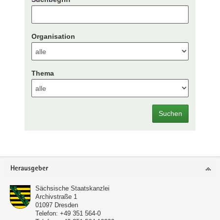
Organisation
Thema
Suchen
Footer-
Herausgeber
Bereich
Sächsische Staatskanzlei
Archivstraße 1
01097
Dresden
Telefon:
+49 351 564-0