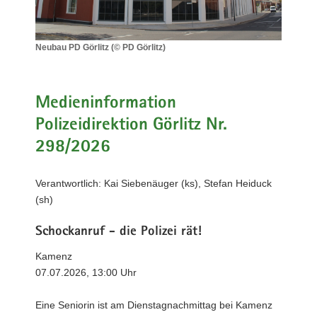
a
v
i
Neubau PD Görlitz (© PD Görlitz)
Neubau
g
PD
a
Görlitz
t
(©
Medieninformation
i
PD
Polizeidirektion Görlitz Nr.
Görlitz)
o
298/2026
n
Verantwortlich: Kai Siebenäuger (ks), Stefan Heiduck
(sh)
Schockanruf - die Polizei rät!
Kamenz
07.07.2026, 13:00 Uhr
Eine Seniorin ist am Dienstagnachmittag bei Kamenz