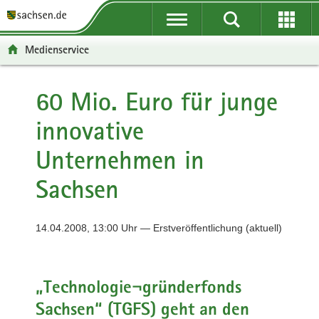
P
P
H
F
o
o
a
o
r
r
u
o
Medienservice
t
t
p
t
a
a
t
e
l
l
i
r
60 Mio. Euro für junge
ü
n
n
-
innovative
b
a
h
B
e
v
a
e
Unternehmen in
r
i
l
r
g
g
t
e
Sachsen
r
a
i
e
t
c
i
i
h
14.04.2008, 13:00 Uhr — Erstveröffentlichung (aktuell)
f
o
e
n
n
„Technologie¬gründerfonds
d
e
Sachsen“ (TGFS) geht an den
N