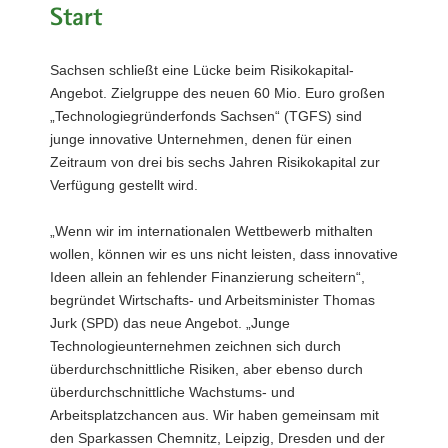
Start
a
v
i
Sachsen schließt eine Lücke beim Risikokapital-
g
Angebot. Zielgruppe des neuen 60 Mio. Euro großen
a
„Technologiegründerfonds Sachsen“ (TGFS) sind
t
junge innovative Unternehmen, denen für einen
i
Zeitraum von drei bis sechs Jahren Risikokapital zur
o
Verfügung gestellt wird.
n
„Wenn wir im internationalen Wettbewerb mithalten
wollen, können wir es uns nicht leisten, dass innovative
Ideen allein an fehlender Finanzierung scheitern“,
begründet Wirtschafts- und Arbeitsminister Thomas
Jurk (SPD) das neue Angebot. „Junge
Technologieunternehmen zeichnen sich durch
überdurchschnittliche Risiken, aber ebenso durch
überdurchschnittliche Wachstums- und
Arbeitsplatzchancen aus. Wir haben gemeinsam mit
den Sparkassen Chemnitz, Leipzig, Dresden und der