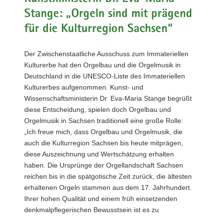
a
Stange: „Orgeln sind mit prägend
v
für die Kulturregion Sachsen“
i
g
Der Zwischenstaatliche Ausschuss zum Immateriellen
a
Kulturerbe hat den Orgelbau und die Orgelmusik in
t
Deutschland in die UNESCO-Liste des Immateriellen
i
Kulturerbes aufgenommen. Kunst- und
o
Wissenschaftsministerin Dr. Eva-Maria Stange begrüßt
n
diese Entscheidung, spielen doch Orgelbau und
Orgelmusik in Sachsen traditionell eine große Rolle:
„Ich freue mich, dass Orgelbau und Orgelmusik, die
auch die Kulturregion Sachsen bis heute mitprägen,
diese Auszeichnung und Wertschätzung erhalten
haben. Die Ursprünge der Orgellandschaft Sachsen
reichen bis in die spätgotische Zeit zurück, die ältesten
erhaltenen Orgeln stammen aus dem 17. Jahrhundert.
Ihrer hohen Qualität und einem früh einsetzenden
denkmalpflegerischen Bewusstsein ist es zu