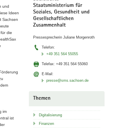
Staatsministerium für
n und
Soziales, Gesundheit und
iese Ideen
Gesellschaftlichen
at Sachsen
Zusammenhalt
heute
für die
Pressesprecherin Juliane Morgenroth
HealthSax
e
Telefon:
+49 351 564 55055
Telefax:
+49 351 564 55060
 Förderung
E-Mail:
zu
presse@sms.sachsen.de
s dem
Themen
g im
Digitalisierung
tral ist
Finanzen
der