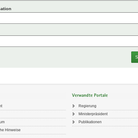
ation
S
Verwandte Portale
ht
Regierung
Ministerpräsident
sum
Publikationen
che Hinweise