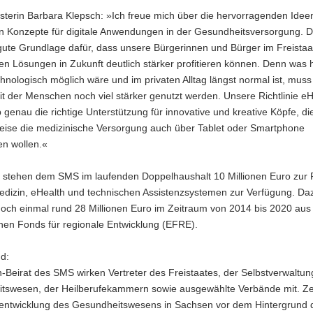
sterin Barbara Klepsch: »Ich freue mich über die hervorragenden Idee
en Konzepte für digitale Anwendungen in der Gesundheitsversorgung. D
 gute Grundlage dafür, dass unsere Bürgerinnen und Bürger im Freista
len Lösungen in Zukunft deutlich stärker profitieren können. Denn was 
chnologisch möglich wäre und im privaten Alltag längst normal ist, muss 
t der Menschen noch viel stärker genutzt werden. Unsere Richtlinie e
b genau die richtige Unterstützung für innovative und kreative Köpfe, di
weise die medizinische Versorgung auch über Tablet oder Smartphone
en wollen.«
 stehen dem SMS im laufenden Doppelhaushalt 10 Millionen Euro zur
edizin, eHealth und technischen Assistenzsystemen zur Verfügung. Da
ch einmal rund 28 Millionen Euro im Zeitraum von 2014 bis 2020 au
hen Fonds für regionale Entwicklung (EFRE).
d:
-Beirat des SMS wirken Vertreter des Freistaates, der Selbstverwaltun
tswesen, der Heilberufekammern sowie ausgewählte Verbände mit. Zen
rentwicklung des Gesundheitswesens in Sachsen vor dem Hintergrund 