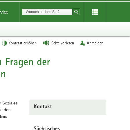
Suchbegriff
rvice
Suche starten
Kontrast erhöhen
Seite vorlesen
Anmelden
u Fragen der
en
r Soziales
Kontakt
kt des
inie
Sächsisches