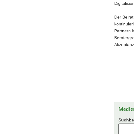
Digitalisie
Der Beira
kontinuie
Partnern i
Beratergre
Akzeptanz 
Medie
Suchbeg