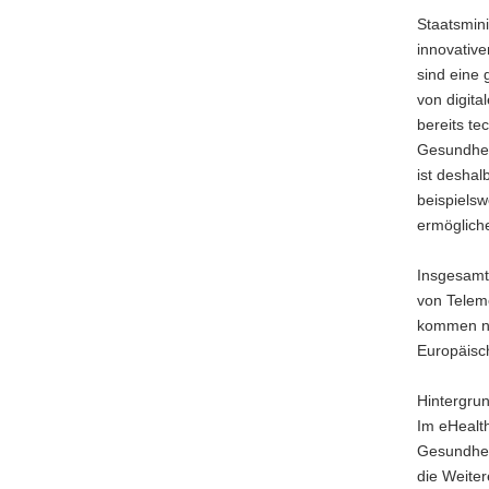
a
Staatsmini
v
innovativ
i
sind eine
g
von digita
a
bereits te
t
Gesundhei
i
ist deshal
o
beispiels
n
ermöglich
Insgesamt
von Telem
kommen no
Europäisc
Hintergrun
Im eHealth
Gesundhei
die Weite