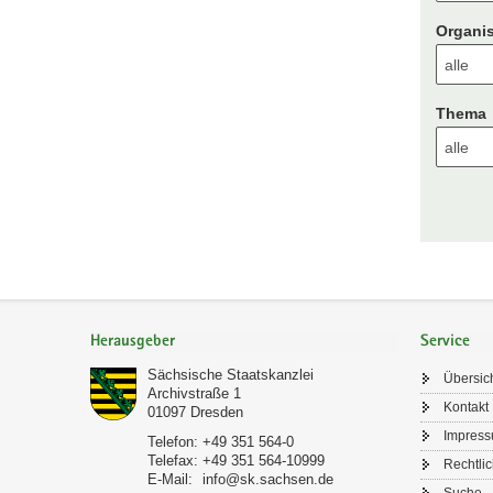
Organis
Thema
Footer-
Bereich
Herausgeber
Service
Sächsische Staatskanzlei
Übersic
Archivstraße 1
Kontakt
01097
Dresden
Impres
Telefon:
+49 351 564-0
Telefax:
+49 351 564-10999
Rechtli
E-Mail:
info@sk.sachsen.de