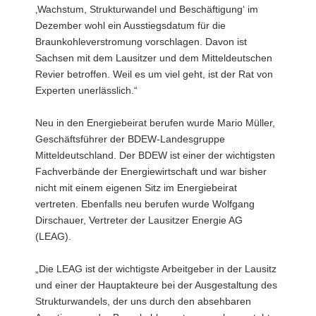
Michael
‚Wachstum, Strukturwandel und Beschäftigung‘ im
Eilenberger,
Dezember wohl ein Ausstiegsdatum für die
Professor
Dr.
Braunkohleverstromung vorschlagen. Davon ist
Alexander
Sachsen mit dem Lausitzer und dem Mitteldeutschen
Michaelis,
Revier betroffen. Weil es um viel geht, ist der Rat von
Eberhard
Experten unerlässlich.“
Ohm,
Dr.
Andreas
Neu in den Energiebeirat berufen wurde Mario Müller,
Richter
Geschäftsführer der BDEW-Landesgruppe
(i.V.
Mitteldeutschland. Der BDEW ist einer der wichtigsten
Professor
Fachverbände der Energiewirtschaft und war bisher
Dr.-
nicht mit einem eigenen Sitz im Energiebeirat
Ing.
Bernd
vertreten. Ebenfalls neu berufen wurde Wolfgang
Meyer),
Dirschauer, Vertreter der Lausitzer Energie AG
Mario
(LEAG).
Müller,
Staatssekretär
„Die LEAG ist der wichtigste Arbeitgeber in der Lausitz
Stefan
Brangs,
und einer der Hauptakteure bei der Ausgestaltung des
Barbara
Strukturwandels, der uns durch den absehbaren
Minderjahn,