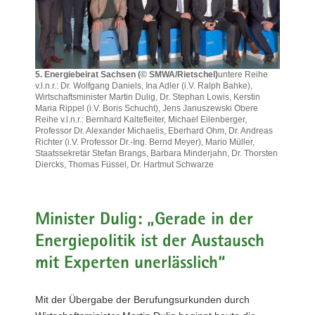
a
v
i
g
5. Energiebeirat Sachsen (© SMWA/Rietschel)
untere Reihe
a
v.l.n.r.: Dr. Wolfgang Daniels, Ina Adler (i.V. Ralph Bahke),
t
Wirtschaftsminister Martin Dulig, Dr. Stephan Lowis, Kerstin
Maria Rippel (i.V. Boris Schucht), Jens Januszewski Obere
i
Reihe v.l.n.r.: Bernhard Kaltefleiter, Michael Eilenberger,
o
Professor Dr. Alexander Michaelis, Eberhard Ohm, Dr. Andreas
Richter (i.V. Professor Dr.-Ing. Bernd Meyer), Mario Müller,
n
Staatssekretär Stefan Brangs, Barbara Minderjahn, Dr. Thorsten
Diercks, Thomas Füssel, Dr. Hartmut Schwarze
5.
Energiebeirat
Sachsen
(©
Minister Dulig: „Gerade in der
SMWA/Rietschel)untere
Energiepolitik ist der Austausch
Reihe
v.l.n.r.:
mit Experten unerlässlich“
Dr.
Wolfgang
Daniels,
Mit der Übergabe der Berufungsurkunden durch
Ina