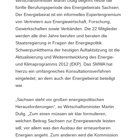
Wirtschaftsminister Martin Dulig beginnt heute die
Adler
fünfte Berufungsperiode des Energiebeirats Sachsen.
(i.V.
Der Energiebeirat ist ein informelles Expertengremium
Ralph
Bahke),
von Vertretern aus Energiewirtschaft, Forschung,
Wirtschaftsminister
Gewerkschaften sowie Verbänden. Die 22 Mitglieder
Martin
werden alle drei Jahre berufen und beraten die
Dulig,
Staatsregierung in Fragen der Energiepolitik.
Dr.
Schwerpunktthema der heutigen Auftaktsitzung ist die
Stephan
Lowis,
Aktualisierung und Weiterentwicklung des Energie-
Kerstin
und Klimaprogramms 2012 (EKP). Das SMWA hat
Maria
hierzu ein umfangreiches Konsultationsverfahren
Rippel
eingeleitet, an dem auch der Energiebeirat beteiligt
(i.V.
war.
Boris
Schucht),
Jens
„Sachsen steht vor großen energiepolitischen
Januszewski
Herausforderungen“, so Wirtschaftsminister Martin
Obere
Dulig. „Zum einen müssen wir klar formulieren,
Reihe
welchen Beitrag Sachsen zur Energiewende leisten
v.l.n.r.:
Bernhard
will, vor allem was den Ausbau der erneuerbaren
Kaltefleiter,
Energien angeht. Zum anderen wird die Kommission