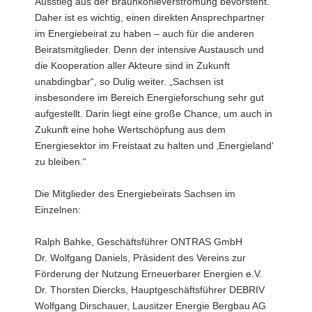
Ausstieg aus der Braunkohleverstromung bevorsteht.
Dr.
Daher ist es wichtig, einen direkten Ansprechpartner
Thorsten
Diercks,
im Energiebeirat zu haben – auch für die anderen
Thomas
Beiratsmitglieder. Denn der intensive Austausch und
Füssel,
die Kooperation aller Akteure sind in Zukunft
Dr.
unabdingbar“, so Dulig weiter. „Sachsen ist
Hartmut
insbesondere im Bereich Energieforschung sehr gut
Schwarze
aufgestellt. Darin liegt eine große Chance, um auch in
Zukunft eine hohe Wertschöpfung aus dem
Energiesektor im Freistaat zu halten und ‚Energieland‘
zu bleiben.“
Die Mitglieder des Energiebeirats Sachsen im
Einzelnen:
Ralph Bahke, Geschäftsführer ONTRAS GmbH
Dr. Wolfgang Daniels, Präsident des Vereins zur
Förderung der Nutzung Erneuerbarer Energien e.V.
Dr. Thorsten Diercks, Hauptgeschäftsführer DEBRIV
Wolfgang Dirschauer, Lausitzer Energie Bergbau AG