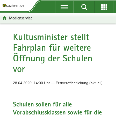
P
P
H
F
o
o
a
o
r
r
u
o
Medienservice
t
t
p
t
a
a
t
e
l
l
i
r
Kultusminister stellt
ü
n
n
-
Fahrplan für weitere
b
a
h
B
e
v
a
e
Öffnung der Schulen
r
i
l
r
g
g
t
e
vor
r
a
i
e
t
c
i
i
h
28.04.2020, 14:00 Uhr — Erstveröffentlichung (aktuell)
f
o
e
n
n
Schulen sollen für alle
d
e
Vorabschlussklassen sowie für die
N