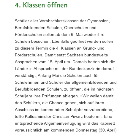
4. Klassen öffnen
a
v
i
Schüler aller Vorabschlussklassen der Gymnasien,
g
Berufsbildenden Schulen, Oberschulen und
a
Förderschulen sollen ab dem 6. Mai wieder ihre
t
Schulen besuchen. Ebenfalls geöffnet werden sollen
i
zu diesem Termin die 4. Klassen an Grund- und
o
Förderschulen. Damit setzt Sachsen bundesweite
n
Absprachen vom 15. April um. Damals hatten sich die
Länder in Absprache mit der Bundeskanzlerin darauf
verständigt, Anfang Mai die Schulen auch für
Schülerinnen und Schüler der allgemeinbildenden und
Berufsbildenden Schulen, zu öffnen, die im nächsten
Schuljahr ihre Prüfungen ablegen. »Wir wollen damit
den Schülern, die Chance geben, sich auf ihren
Abschluss im kommenden Schuljahr vorzubereiten«,
teilte Kultusminister Christian Piwarz heute mit. Eine
entsprechende Allgemeinverfügung wird das Kabinett
voraussichtlich am kommenden Donnerstag (30. April)