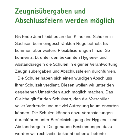
a
Zeugnisübergaben und
v
Abschlussfeiern werden möglich
i
g
a
Bis Ende Juni bleibt es an den Kitas und Schulen in
t
Sachsen beim eingeschränkten Regelbetrieb. Es
i
kommen aber weitere Flexibilisierungen hinzu. So
o
können z. B. unter den bekannten Hygiene- und
n
Abstandsregeln die Schulen in eigener Verantwortung
Zeugnisübergaben und Abschlussfeiern durchführen.
»Die Schüler haben sich einen würdigen Abschluss
ihrer Schulzeit verdient. Diesen wollen wir unter den
gegebenen Umständen auch möglich machen. Das
Gleiche gilt für den Schulstart, den die Vorschüler
voller Vorfreude und mit viel Aufregung kaum erwarten
können. Die Schulen können dazu Veranstaltungen
durchführen unter Berücksichtigung der Hygiene- und
Abstandsregeln. Die genauen Bestimmungen dazu
werden wir rechtzeitig bekannt geben«, betonte