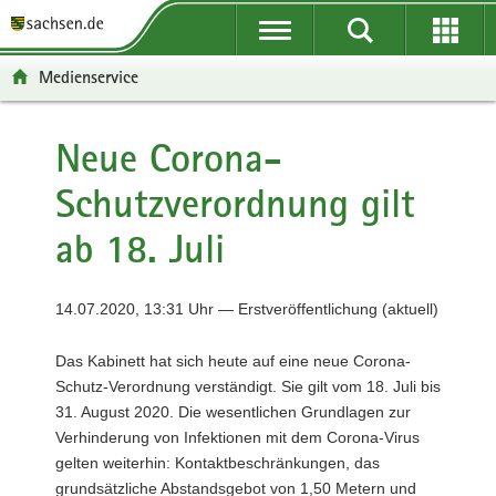
P
P
H
F
o
o
a
o
r
r
u
o
Medienservice
t
t
p
t
a
a
t
e
l
l
i
r
Neue Corona-
ü
n
n
-
Schutzverordnung gilt
b
a
h
B
e
v
a
e
ab 18. Juli
r
i
l
r
g
g
t
e
r
a
i
14.07.2020, 13:31 Uhr — Erstveröffentlichung (aktuell)
e
t
c
i
i
h
Das Kabinett hat sich heute auf eine neue Corona-
f
o
Schutz-Verordnung verständigt. Sie gilt vom 18. Juli bis
e
n
31. August 2020. Die wesentlichen Grundlagen zur
n
Verhinderung von Infektionen mit dem Corona-Virus
d
gelten weiterhin: Kontaktbeschränkungen, das
e
grundsätzliche Abstandsgebot von 1,50 Metern und
N