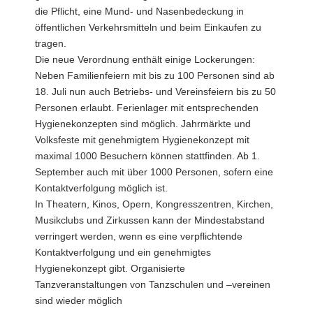
die Pflicht, eine Mund- und Nasenbedeckung in
a
öffentlichen Verkehrsmitteln und beim Einkaufen zu
v
tragen.
i
Die neue Verordnung enthält einige Lockerungen:
g
Neben Familienfeiern mit bis zu 100 Personen sind ab
a
18. Juli nun auch Betriebs- und Vereinsfeiern bis zu 50
t
Personen erlaubt. Ferienlager mit entsprechenden
i
Hygienekonzepten sind möglich. Jahrmärkte und
o
Volksfeste mit genehmigtem Hygienekonzept mit
n
maximal 1000 Besuchern können stattfinden. Ab 1.
September auch mit über 1000 Personen, sofern eine
Kontaktverfolgung möglich ist.
In Theatern, Kinos, Opern, Kongresszentren, Kirchen,
Musikclubs und Zirkussen kann der Mindestabstand
verringert werden, wenn es eine verpflichtende
Kontaktverfolgung und ein genehmigtes
Hygienekonzept gibt. Organisierte
Tanzveranstaltungen von Tanzschulen und –vereinen
sind wieder möglich