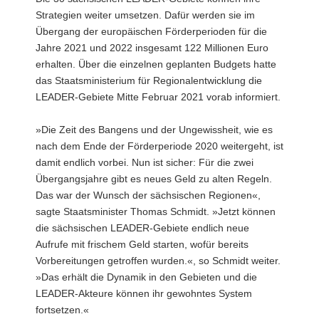
Strategien weiter umsetzen. Dafür werden sie im
a
Übergang der europäischen Förderperioden für die
v
Jahre 2021 und 2022 insgesamt 122 Millionen Euro
i
erhalten. Über die einzelnen geplanten Budgets hatte
g
das Staatsministerium für Regionalentwicklung die
a
LEADER-Gebiete Mitte Februar 2021 vorab informiert.
t
i
»Die Zeit des Bangens und der Ungewissheit, wie es
o
nach dem Ende der Förderperiode 2020 weitergeht, ist
n
damit endlich vorbei. Nun ist sicher: Für die zwei
Übergangsjahre gibt es neues Geld zu alten Regeln.
Das war der Wunsch der sächsischen Regionen«,
sagte Staatsminister Thomas Schmidt. »Jetzt können
die sächsischen LEADER-Gebiete endlich neue
Aufrufe mit frischem Geld starten, wofür bereits
Vorbereitungen getroffen wurden.«, so Schmidt weiter.
»Das erhält die Dynamik in den Gebieten und die
LEADER-Akteure können ihr gewohntes System
fortsetzen.«