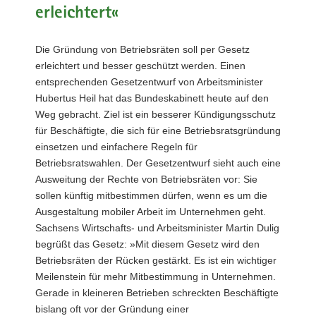
erleichtert«
a
v
i
Die Gründung von Betriebsräten soll per Gesetz
g
erleichtert und besser geschützt werden. Einen
a
entsprechenden Gesetzentwurf von Arbeitsminister
t
Hubertus Heil hat das Bundeskabinett heute auf den
i
Weg gebracht. Ziel ist ein besserer Kündigungsschutz
o
für Beschäftigte, die sich für eine Betriebsratsgründung
n
einsetzen und einfachere Regeln für
Betriebsratswahlen. Der Gesetzentwurf sieht auch eine
Ausweitung der Rechte von Betriebsräten vor: Sie
sollen künftig mitbestimmen dürfen, wenn es um die
Ausgestaltung mobiler Arbeit im Unternehmen geht.
Sachsens Wirtschafts- und Arbeitsminister Martin Dulig
begrüßt das Gesetz: »Mit diesem Gesetz wird den
Betriebsräten der Rücken gestärkt. Es ist ein wichtiger
Meilenstein für mehr Mitbestimmung in Unternehmen.
Gerade in kleineren Betrieben schreckten Beschäftigte
bislang oft vor der Gründung einer