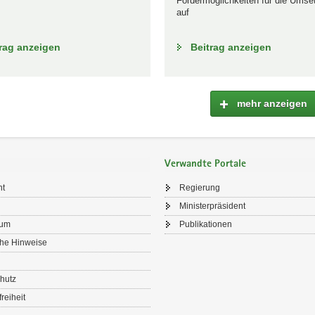
Fördermöglichkeiten für die Umse
auf
rag anzeigen
Beitrag anzeigen
mehr anzeigen
Verwandte Portale
ht
Regierung
Ministerpräsident
sum
Publikationen
che Hinweise
hutz
freiheit