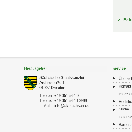
Beit
Footer-
Bereich
Herausgeber
Service
Sächsische Staatskanzlei
Übersic
Archivstraße 1
Kontakt
01097
Dresden
Impres
Telefon:
+49 351 564-0
Telefax:
+49 351 564-10999
Rechtli
E-Mail:
info@sk.sachsen.de
Suche
Datensc
Barriere