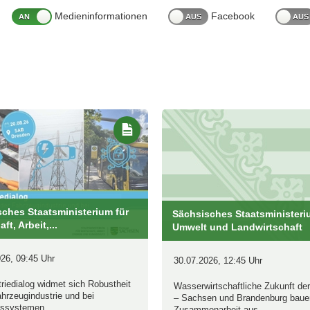
Medieninformationen
Facebook
en
glichkeiten
ches Staatsministerium für
Sächsisches Staatsministeri
ft, Arbeit,...
Umwelt und Landwirtschaft
26, 09:45 Uhr
30.07.2026, 12:45 Uhr
triedialog widmet sich Robustheit
Wasserwirtschaftliche Zukunft der
ahrzeugindustrie und bei
– Sachsen und Brandenburg baue
ätssystemen
Zusammenarbeit aus