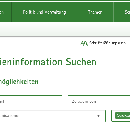
reifende
en
Politik und Verwaltung
Themen
Se
Schriftgröße anpassen
ieninformation Suchen
möglichkeiten
chen
Strukt
ervice