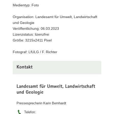
Wolf
Medientyp: Foto
a
(©
v
LfULG
Organisation: Landesamt für Umwelt, Landwirtschaft
i
/
und Geologie
g
F.
Richter)
Veröffentlichung: 06.03.2023
a
Lizenzstatus: lizenzfrei
t
Größe: 3215x2411 Pixel
i
o
Fotograf: LfULG / F. Richter
n
Kontakt
Landesamt für Umwelt, Landwirtschaft
und Geologie
Pressesprecherin Karin Bernhardt
Telefon: