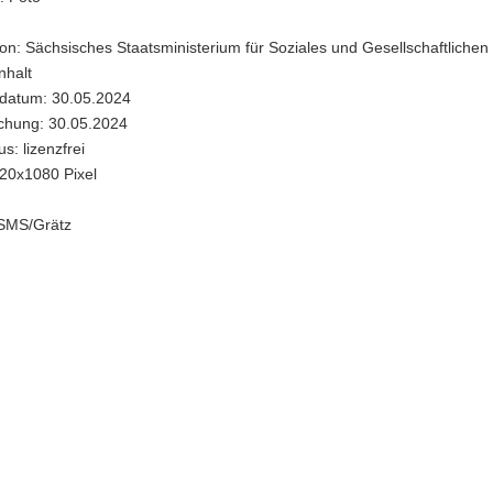
e-
on: Sächsisches Staatsministerium für Soziales und Gesellschaftlichen
halt
datum: 30.05.2024
)
ichung: 30.05.2024
s: lizenzfrei
20x1080 Pixel
 SMS/Grätz