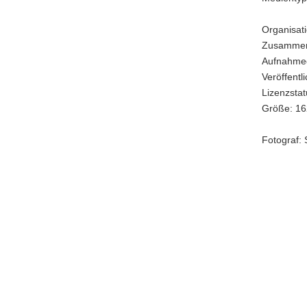
des
Demokrati
Organisati
Zentrums
Zusammen
Sachsen
(©
Aufnahme
SMS/Grätz
Veröffentl
Lizenzstatu
Größe: 16
Fotograf: