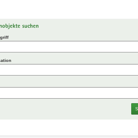
nobjekte suchen
riff
ation
S