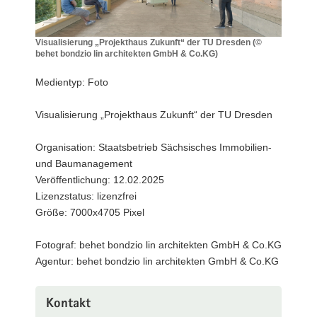
a
v
Visualisierung „Projekthaus Zukunft“ der TU Dresden (©
i
behet bondzio lin architekten GmbH & Co.KG)
g
Visualisierung
„Projekthaus
a
Medientyp: Foto
Zukunft“
t
der
i
Visualisierung „Projekthaus Zukunft“ der TU Dresden
TU
o
Dresden
n
(©
Organisation: Staatsbetrieb Sächsisches Immobilien-
behet
und Baumanagement
bondzio
Veröffentlichung: 12.02.2025
lin
Lizenzstatus: lizenzfrei
architekten
Größe: 7000x4705 Pixel
GmbH
&
Co.KG)
Fotograf: behet bondzio lin architekten GmbH & Co.KG
Agentur: behet bondzio lin architekten GmbH & Co.KG
Kontakt