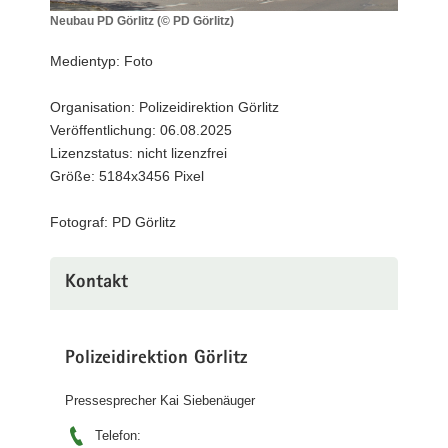
a
Neubau PD Görlitz (© PD Görlitz)
Neubau
v
PD
Medientyp: Foto
i
Görlitz
g
(©
Organisation: Polizeidirektion Görlitz
a
PD
Veröffentlichung: 06.08.2025
Görlitz)
t
Lizenzstatus: nicht lizenzfrei
i
Größe: 5184x3456 Pixel
o
n
Fotograf: PD Görlitz
Kontakt
Polizeidirektion Görlitz
Pressesprecher Kai Siebenäuger
Telefon: