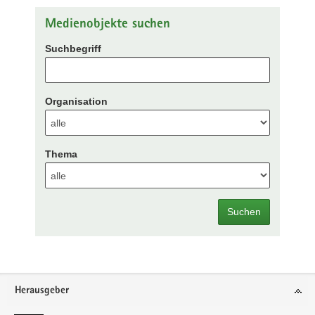
Medienobjekte suchen
Suchbegriff
Organisation
Thema
Suchen
Footer-
Herausgeber
Bereich