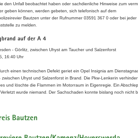
ie den Unfall beobachtet haben oder sachdienliche Hinweise zum verme
er geben können, werden gebeten, sich telefonisch auf dem
olizeirevier Bautzen unter der Rufnummer 03591 367 0 oder bei jeder
nststelle zu melden.
gbrand auf der A 4
esden - Görlitz, zwischen Uhyst am Taucher und Salzenforst
5, 16:40 Uhr
urch einen technischen Defekt geriet ein Opel Insignia am Dienstagna
4 zwischen Uhyst und Salzenforst in Brand. Die Pkw-Lenkerin verhinder
es und löschte die Flammen im Motorraum in Eigenregie. Ein Abschlep
 Verletzt wurde niemand. Der Sachschaden konnte bislang noch nicht be
reis Bautzen