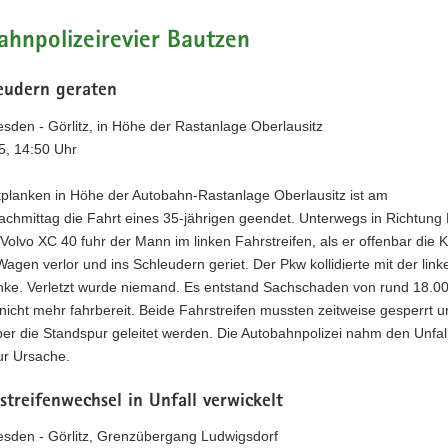
hnpolizeirevier Bautzen
leudern geraten
sden - Görlitz, in Höhe der Rastanlage Oberlausitz
5, 14:50 Uhr
tplanken in Höhe der Autobahn-Rastanlage Oberlausitz ist am
achmittag die Fahrt eines 35-jährigen geendet. Unterwegs in Richtung
Volvo XC 40 fuhr der Mann im linken Fahrstreifen, als er offenbar die K
agen verlor und ins Schleudern geriet. Der Pkw kollidierte mit der link
nke. Verletzt wurde niemand. Es entstand Sachschaden von rund 18.00
nicht mehr fahrbereit. Beide Fahrstreifen mussten zeitweise gesperrt u
er die Standspur geleitet werden. Die Autobahnpolizei nahm den Unfal
zur Ursache.
streifenwechsel in Unfall verwickelt
esden - Görlitz, Grenzübergang Ludwigsdorf