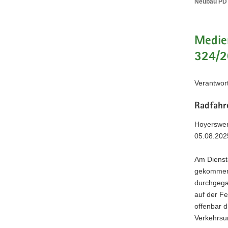
Neubau PD G
Neubau
PD
Görlitz
(©
Medien
PD
324/
Görlitz)
Verantwort
Radfahre
Hoyerswer
05.08.202
Am Dienst
gekommen.
durchgega
auf der F
offenbar d
Verkehrsun