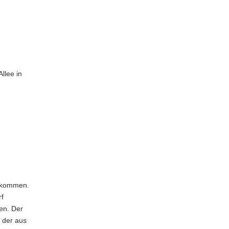
llee in
gekommen.
rf
en. Der
 der aus