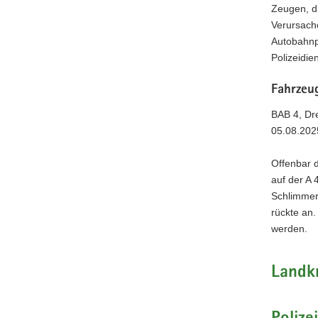
Zeugen, d
Verursach
Autobahnp
Polizeidie
Fahrzeu
BAB 4, Dr
05.08.202
Offenbar d
auf der A 
Schlimmer
rückte an.
werden.
Landk