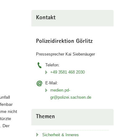
Kontakt
Polizeidirektion Görlitz
Pressesprecher Kai Siebenäuger
Telefon:
+49 3581 468 2030
E-Mail:
medien.pd-
nfall
gr@polizei.sachsen.de
ffenbar
ame nicht
Themen
türzte
. Der
Sicherheit & Inneres