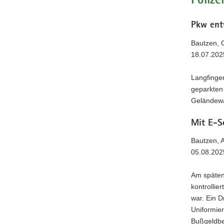
Poliz
Pkw ent
Bautzen, 
18.07.202
Langfinge
geparkten
Geländewag
Mit E-S
Bautzen, A
05.08.202
Am späten
kontrollie
war. Ein 
Uniformier
Bußgeldbes