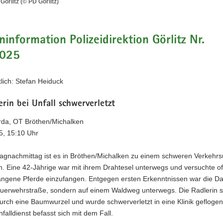
örlitz (© PD Görlitz)
information Polizeidirektion Görlitz Nr.
2025
lich: Stefan Heiduck
rin bei Unfall schwerverletzt
da, OT Bröthen/Michalken
5, 15:10 Uhr
agnachmittag ist es in Bröthen/Michalken zu einem schweren Verkehrsu
 Eine 42-Jährige war mit ihrem Drahtesel unterwegs und versuchte o
ngene Pferde einzufangen. Entgegen ersten Erkenntnissen war die D
euerwehrstraße, sondern auf einem Waldweg unterwegs. Die Radlerin s
urch eine Baumwurzel und wurde schwerverletzt in eine Klinik geflogen
falldienst befasst sich mit dem Fall.