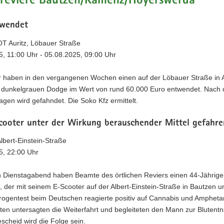
eireviere Bautzen/Kamenz/Hoyerswerda
wendet
OT Auritz, Löbauer Straße
5, 11:00 Uhr - 05.08.2025, 09:00 Uhr
r haben in den vergangenen Wochen einen auf der Löbauer Straße in A
 dunkelgrauen Dodge im Wert von rund 60.000 Euro entwendet. Nach
en wird gefahndet. Die Soko Kfz ermittelt.
cooter unter der Wirkung berauschender Mittel gefahre
lbert-Einstein-Straße
5, 22:00 Uhr
 Dienstagabend haben Beamte des örtlichen Reviers einen 44-Jährig
rt, der mit seinem E-Scooter auf der Albert-Einstein-Straße in Bautzen 
Drogentest beim Deutschen reagierte positiv auf Cannabis und Ampheta
ten untersagten die Weiterfahrt und begleiteten den Mann zur Blutent
cheid wird die Folge sein.