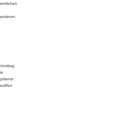
intlichen
 anderen
chmittag
te
pdienst
ziffert