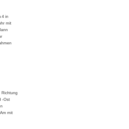
 4 in
hr mit
Mann
ur
 nahmen
n Richtung
 -Ost
en
 Am mit