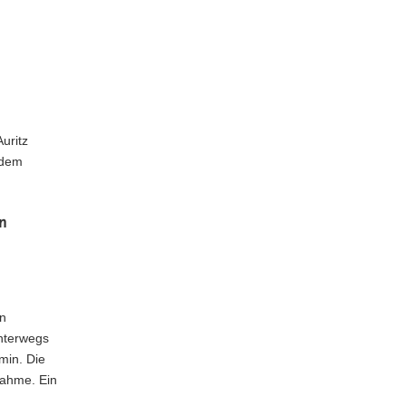
uritz
 dem
n
en
unterwegs
min. Die
nahme. Ein