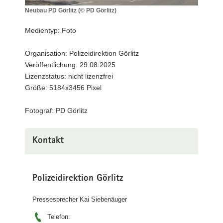
a
Neubau PD Görlitz (© PD Görlitz)
Neubau
v
PD
Medientyp: Foto
i
Görlitz
g
(©
Organisation: Polizeidirektion Görlitz
a
PD
Veröffentlichung: 29.08.2025
Görlitz)
t
Lizenzstatus: nicht lizenzfrei
i
Größe: 5184x3456 Pixel
o
n
Fotograf: PD Görlitz
Kontakt
Polizeidirektion Görlitz
Pressesprecher Kai Siebenäuger
Telefon: