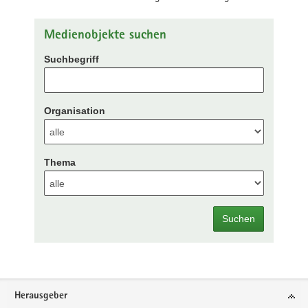
Medienobjekte suchen
Suchbegriff
Organisation
Thema
Suchen
Footer-
Herausgeber
Bereich