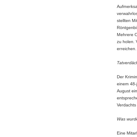
Aufmerksa
verwahrlos
stellten M
Röntgenbi
Mehrere O
zu holen.
erreichen.
Tatverdäch
Der Krimin
einem 48-j
August ei
entsprech
Verdachts
Was wurde
Eine Mitar