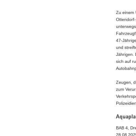
Zu einem U
Ottendorf-
unterwegs 
Fahrzeugfü
47-Jährig
und streif
Jährigen.
sich auf r
Autobahnpo
Zeugen, d
zum Verur
Verkehrsp
Polizeidie
Aquapla
BAB 4, Dre
28.08.202