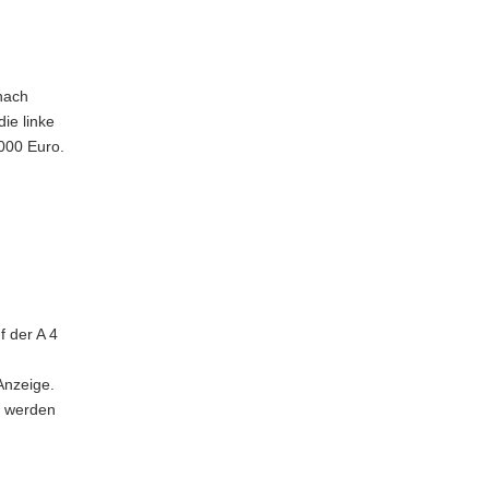
nach
ie linke
000 Euro.
 der A 4
Anzeige.
t werden