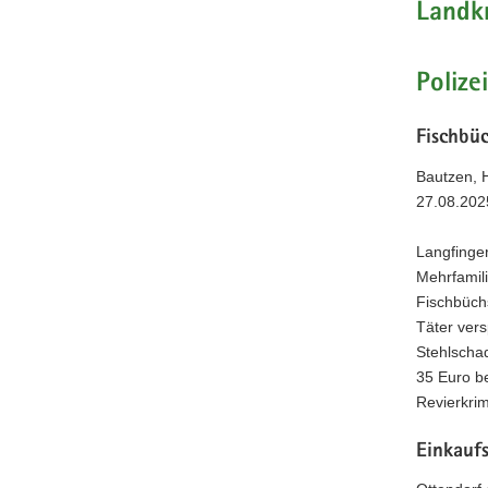
Landk
Poliz
Fischbü
Bautzen, 
27.08.202
Langfinger
Mehrfamil
Fischbüch
Täter ver
Stehlscha
35 Euro be
Revierkrim
Einkauf