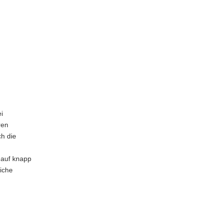
i
ren
h die
 auf knapp
iche