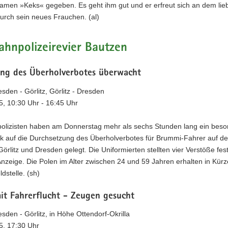
amen »Keks« gegeben. Es geht ihm gut und er erfreut sich an dem lie
rch sein neues Frauchen. (al)
hnpolizeirevier Bautzen
ung des Überholverbotes überwacht
sden - Görlitz, Görlitz - Dresden
5, 10:30 Uhr - 16:45 Uhr
olizisten haben am Donnerstag mehr als sechs Stunden lang ein bes
 auf die Durchsetzung des Überholverbotes für Brummi-Fahrer auf de
örlitz und Dresden gelegt. Die Uniformierten stellten vier Verstöße fes
Anzeige. Die Polen im Alter zwischen 24 und 59 Jahren erhalten in Kür
dstelle. (sh)
it Fahrerflucht - Zeugen gesucht
sden - Görlitz, in Höhe Ottendorf-Okrilla
5, 17:30 Uhr