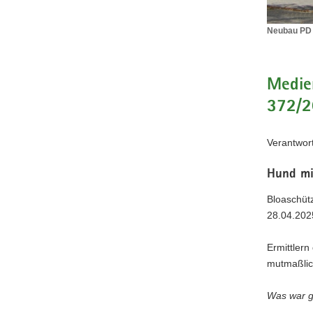
Neubau PD G
Neubau
PD
Görlitz
(©
Medien
PD
372/
Görlitz)
Verantwort
Hund mi
Bloaschüt
28.04.202
Ermittlern
mutmaßlic
Was war 