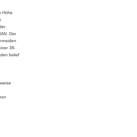
in Höhe
z
der
 MAN. Der
ermeiden
iner 38-
den belief
nweise
ren