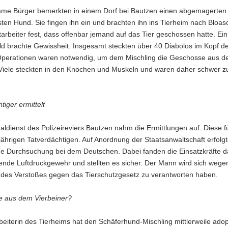
me Bürger bemerkten in einem Dorf bei Bautzen einen abgemagerten
ten Hund. Sie fingen ihn ein und brachten ihn ins Tierheim nach Bloas
itarbeiter fest, dass offenbar jemand auf das Tier geschossen hatte. Ein
ld brachte Gewissheit. Insgesamt steckten über 40 Diabolos im Kopf d
perationen waren notwendig, um dem Mischling die Geschosse aus d
 Viele steckten in den Knochen und Muskeln und waren daher schwer z
tiger ermittelt
aldienst des Polizeireviers Bautzen nahm die Ermittlungen auf. Diese f
ährigen Tatverdächtigen. Auf Anordnung der Staatsanwaltschaft erfolgt
ne Durchsuchung bei dem Deutschen. Dabei fanden die Einsatzkräfte d
ende Luftdruckgewehr und stellten es sicher. Der Mann wird sich wege
 des Verstoßes gegen das Tierschutzgesetz zu verantworten haben.
 aus dem Vierbeiner?
beiterin des Tierheims hat den Schäferhund-Mischling mittlerweile adop