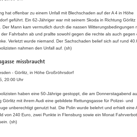
g hat offenbar zu einem Unfall mit Blechschaden auf der A 4 in Höhe
orf geführt. Ein 62-Jähriger war mit seinem Skoda in Richtung Görlitz
. Der Mann kam vermutlich durch die nassen Witterungsbedingungen 
 der Fahrbahn ab und prallte sowohl gegen die rechte als auch gegen d
ke. Verletzt wurde niemand. Der Sachschaden belief sich auf rund 40.
lizisten nahmen den Unfall auf. (sh)
sgasse missbraucht
sden - Görlitz, in Höhe Großröhrsdorf
5, 20:00 Uhr
olizisten haben eine 50-Jährige gestoppt, die am Donnerstagabend auf
g Görlitz mit ihrem Audi eine gebildete Rettungsgasse für Polizei- und
euge unberechtigt genutzt hat. Die Polin wurde belehrt und erhielt eine 
ld von 240 Euro, zwei Punkte in Flensburg sowie ein Monat Fahrverbo
sein. (sh)