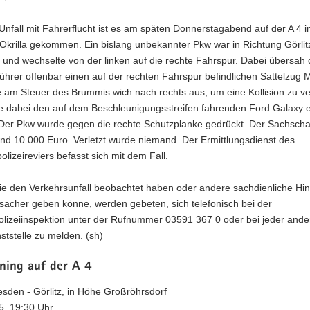
nfall mit Fahrerflucht ist es am späten Donnerstagabend auf der A 4 
Okrilla gekommen. Ein bislang unbekannter Pkw war in Richtung Görlit
und wechselte von der linken auf die rechte Fahrspur. Dabei übersah 
hrer offenbar einen auf der rechten Fahrspur befindlichen Sattelzug
e am Steuer des Brummis wich nach rechts aus, um eine Kollision zu v
te dabei den auf dem Beschleunigungsstreifen fahrenden Ford Galaxy e
 Der Pkw wurde gegen die rechte Schutzplanke gedrückt. Der Sachscha
und 10.000 Euro. Verletzt wurde niemand. Der Ermittlungsdienst des
lizeireviers befasst sich mit dem Fall.
ie den Verkehrsunfall beobachtet haben oder andere sachdienliche Hi
sacher geben könne, werden gebeten, sich telefonisch bei der
olizeiinspektion unter der Rufnummer 03591 367 0 oder bei jeder ande
nststelle zu melden. (sh)
ning auf der A 4
sden - Görlitz, in Höhe Großröhrsdorf
5, 19:30 Uhr