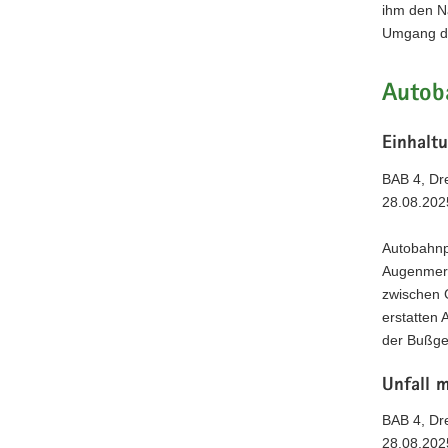
ihm den N
Umgang du
Autoba
Einhalt
BAB 4, Dre
28.08.202
Autobahnp
Augenmerk
zwischen G
erstatten 
der Bußgel
Unfall m
BAB 4, Dre
28.08.202