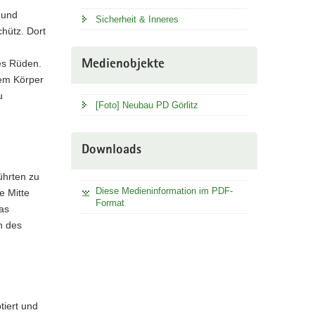
 und
Sicherheit & Inneres
chütz. Dort
es Rüden.
Medienobjekte
em Körper
u
[Foto] Neubau PD Görlitz
Downloads
ührten zu
Diese Medieninformation im PDF-
e Mitte
Format
as
n des
tiert und