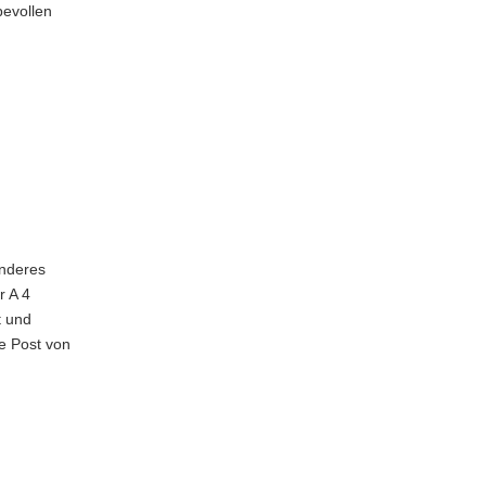
bevollen
onderes
r A 4
t und
ze Post von