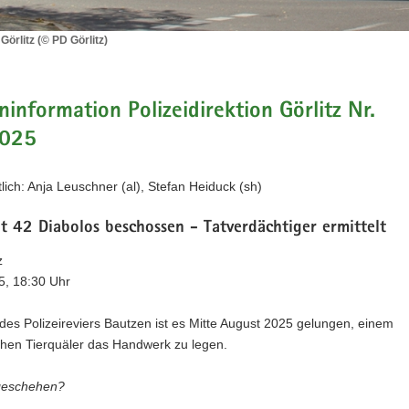
örlitz (© PD Görlitz)
information Polizeidirektion Görlitz Nr.
2025
lich: Anja Leuschner (al), Stefan Heiduck (sh)
t 42 Diabolos beschossen - Tatverdächtiger ermittelt
z
5, 18:30 Uhr
 des Polizeireviers Bautzen ist es Mitte August 2025 gelungen, einem
hen Tierquäler das Handwerk zu legen.
geschehen?