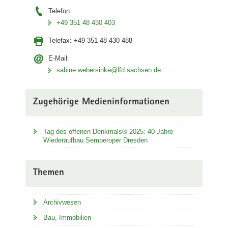
Amt
Telefon:
für
+49 351 48 430 403
Kultur
und
Telefax:
+49 351 48 430 488
Denkmalschutz,
Fotograf
E-Mail:
Robert
sabine.webersinke@lfd.sachsen.de
Michalk)
Zugehörige Medieninformationen
Tag des offenen Denkmals® 2025: 40 Jahre
Wiederaufbau Semperoper Dresden
Themen
Archivwesen
Bau, Immobilien