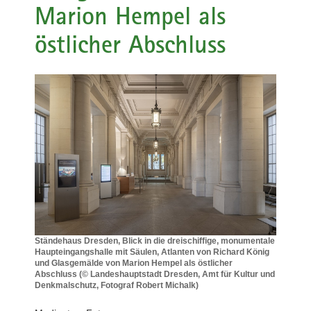
Marion Hempel als
a
v
östlicher Abschluss
i
g
a
t
i
o
n
Ständehaus Dresden, Blick in die dreischiffige, monumentale
Haupteingangshalle mit Säulen, Atlanten von Richard König
und Glasgemälde von Marion Hempel als östlicher
Abschluss (© Landeshauptstadt Dresden, Amt für Kultur und
Denkmalschutz, Fotograf Robert Michalk)
Ständehaus
Dresden,