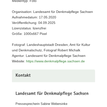
Medientyp: Foto
Blick
in
Organisation: Landesamt für Denkmalpflege Sachsen
die
Aufnahmedatum: 17.05.2020
dreischiffige,
monumentale
Veröffentlichung: 04.09.2025
Haupteingangshalle
Lizenzstatus: lizenzfrei
mit
Größe: 1000x667 Pixel
Säulen,
Atlanten
Fotograf: Landeshauptstadt Dresden, Amt für Kultur
von
Richard
und Denkmalschutz, Fotograf Robert Michalk
König
Agentur: Landesamt für Denkmalpflege Sachsen
und
Website:
https://www.denkmalpflege.sachsen.de
Glasgemälde
von
Marion
Kontakt
Hempel
als
östlicher
Abschluss
Landesamt für Denkmalpflege Sachsen
(©
Landeshauptstadt
Pressesprecherin Sabine Webersinke
Dresden,