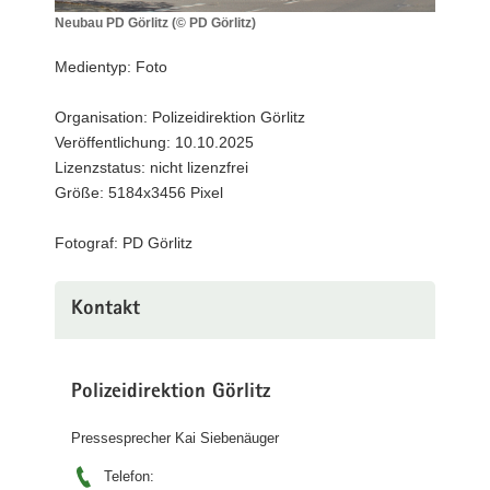
a
Neubau PD Görlitz (© PD Görlitz)
Neubau
v
PD
Medientyp: Foto
i
Görlitz
g
(©
Organisation: Polizeidirektion Görlitz
a
PD
Veröffentlichung: 10.10.2025
Görlitz)
t
Lizenzstatus: nicht lizenzfrei
i
Größe: 5184x3456 Pixel
o
n
Fotograf: PD Görlitz
Kontakt
Polizeidirektion Görlitz
Pressesprecher Kai Siebenäuger
Telefon: