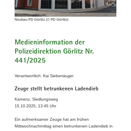
a
v
i
Neubau PD Görlitz (© PD Görlitz)
Neubau
g
PD
a
Görlitz
t
(©
Medieninformation der
i
PD
Polizeidirektion Görlitz Nr.
Görlitz)
o
441/2025
n
Verantwortlich: Kai Siebenäuger
Zeuge stellt betrunkenen Ladendieb
Kamenz, Siedlungsweg
15.10.2025, 13:45 Uhr
Ein aufmerksamer Zeuge hat am frühen
Mittwochnachmittag einen betrunkenen Ladendieb in