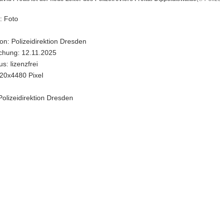
: Foto
on: Polizeidirektion Dresden
ichung: 12.11.2025
s: lizenzfrei
20x4480 Pixel
ers
Polizeidirektion Dresden
walde