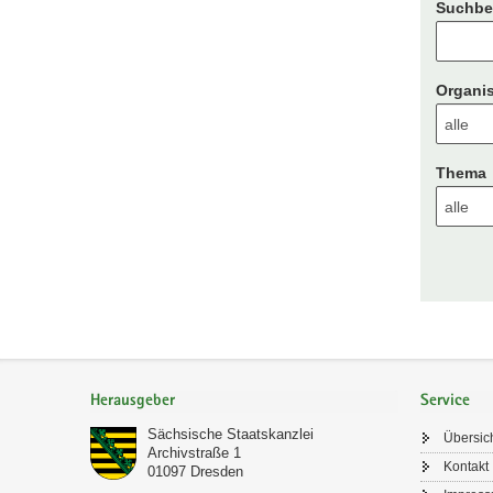
Suchbeg
Organis
Thema
Footer-
Bereich
Herausgeber
Service
Sächsische Staatskanzlei
Übersic
Archivstraße 1
Kontakt
01097
Dresden