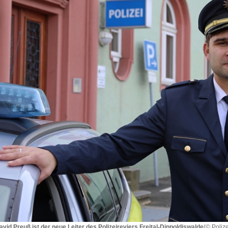
David Preuß ist der neue Leiter des Polizeireviers Freital-Dippoldiswalde
(© Poliz