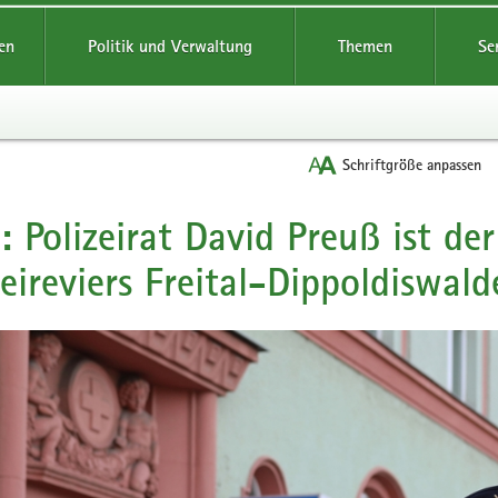
reifende
en
Politik und Verwaltung
Themen
Se
Schriftgröße anpassen
: Polizeirat David Preuß ist de
zeireviers Freital-Dippoldiswald