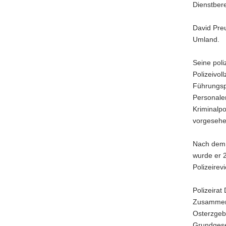
Dienstber
David Preu
Umland.
Seine pol
Polizeivol
Führungspo
Personale
Kriminalpo
vorgesehe
Nach dem 
wurde er 
Polizeirev
Polizeirat
Zusammena
Osterzgebi
Grundgese