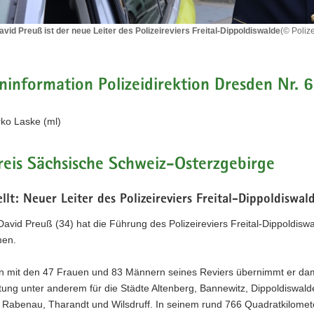
David Preuß ist der neue Leiter des Polizeireviers Freital-Dippoldiswalde
(© Poliz
information Polizeidirektion Dresden Nr. 
rko Laske (ml)
ers
eis Sächsische Schweiz-Osterzgebirge
walde
llt: Neuer Leiter des Polizeireviers Freital-Dippoldiswal
 David Preuß (34) hat die Führung des Polizeireviers Freital-Dippoldisw
en.
mit den 47 Frauen und 83 Männern seines Reviers übernimmt er dam
ung unter anderem für die Städte Altenberg, Bannewitz, Dippoldiswalde,
, Rabenau, Tharandt und Wilsdruff. In seinem rund 766 Quadratkilome