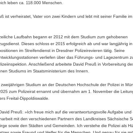
eich leben ca. 118.000 Menschen.
ß ist verheiratet, Vater von zwei Kindern und lebt mit seiner Familie i
izeiliche Laufbahn begann er 2012 mit dem Studium zum gehobenen
lzugsdienst. Dieses schloss er 2015 erfolgreich ab und war langjährig in
sitionen im Streifendienst in Dresdner Polizeirevieren tätig. Seine
ntwicklungsstationen verliefen über das Führungs- und Lagezentrum z
lizeiinspektion. Anschließend arbeitete David Preuß in Vorbereitung de
nen Studiums im Staatsministerium des Innern.
zweijährigen Studium an der Deutschen Hochschule der Polizei in Mün
2025 zum Polizeirat ernannt und übernahm am 1. November die Leitun
iers Freital-Dippoldiswalde.
 David Preuß: »Ich freue mich auf die verantwortungsvolle Aufgabe und 
rbeit mit den verschiedenen Partnern des Landkreises Sächsische S
rge sowie den Städten und Gemeinden. Ich verstehe die Polizei als Hü
tzes sowie Freund und Helfer für die Menschen. Und genau für sie m