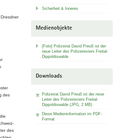
Sicherheit & Inneres
m Dresdner
Medienobjekte
[Foto] Polizeirat David Preuß ist der
neue Leiter des Polizeireviers Freital-
Dippoldiswalde
ur
s
Downloads
ster
Polizeirat David Preuß ist der neue
g des
Leiter des Polizeireviers Freital-
Dippoldiswalde (JPG; 2 MB)
Diese Medieninformation im PDF-
die
Format
chweiz-
ter des
öchten