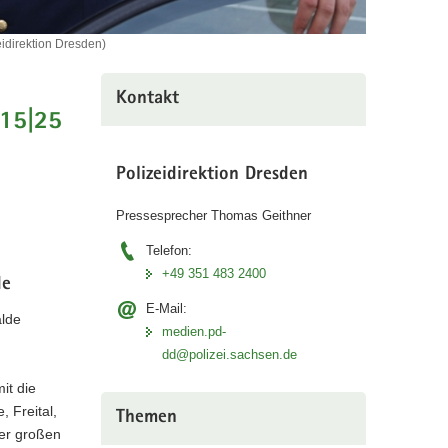
eidirektion Dresden)
Kontakt
615|25
Polizeidirektion Dresden
Pressesprecher Thomas Geithner
Telefon:
+49 351 483 2400
de
E-Mail:
alde
medien.pd-
dd@polizei.sachsen.de
it die
 Freital,
Themen
ter großen