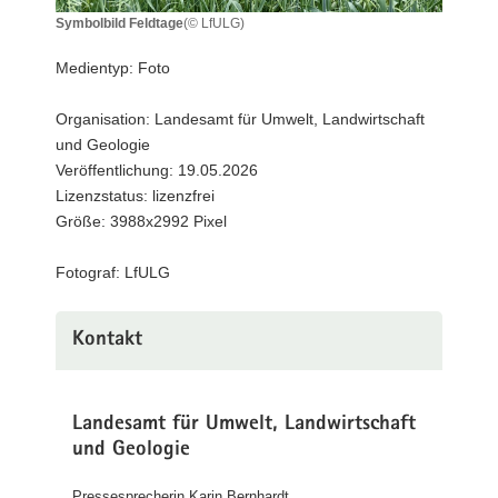
a
Symbolbild Feldtage
(© LfULG)
Symbolbild
v
Feldtage
Medientyp: Foto
i
g
Organisation: Landesamt für Umwelt, Landwirtschaft
a
und Geologie
t
Veröffentlichung: 19.05.2026
i
Lizenzstatus: lizenzfrei
o
Größe: 3988x2992 Pixel
n
Fotograf: LfULG
Kontakt
Landesamt für Umwelt, Landwirtschaft
und Geologie
Pressesprecherin Karin Bernhardt