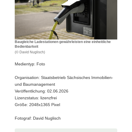
a
v
i
g
a
t
Baugleiche Ladestationen gewährleisten eine einheitliche
Bedienbarkeit
i
(© David Nuglisch)
o
Baugleiche
n
Ladestationen
Medientyp: Foto
gewährleisten
eine
Organisation: Staatsbetrieb Sächsisches Immobilien-
einheitliche
und Baumanagement
Bedienbarkeit
Veröffentlichung: 02.06.2026
Lizenzstatus: lizenzfrei
Größe: 2048x1365 Pixel
Fotograf: David Nuglisch