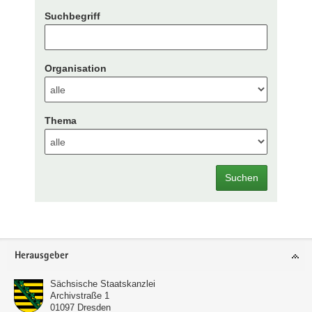
Suchbegriff
Organisation
Thema
Suchen
Footer-
Herausgeber
Bereich
Sächsische Staatskanzlei
Archivstraße 1
01097
Dresden