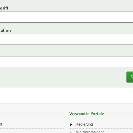
riff
ation
S
Verwandte Portale
ht
Regierung
Ministerpräsident