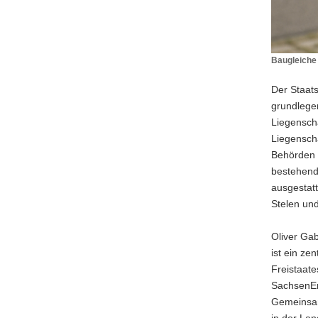
Baugleiche 
Baugleich
Ladestati
Der Staat
gewährlei
grundlegen
eine
Liegensch
einheitlich
Liegenscha
Bedienbark
Behörden 
bestehende
ausgestat
Stelen un
Oliver Ga
ist ein ze
Freistaate
SachsenEn
Gemeinsam 
in der Lan