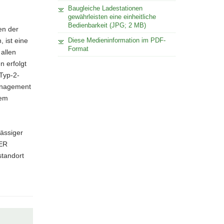
Baugleiche Ladestationen
gewährleisten eine einheitliche
Bedienbarkeit (JPG; 2 MB)
en der
 ist eine
Diese Medieninformation im PDF-
Format
 allen
n erfolgt
Typ-2-
management
nem
sässiger
HER
tandort