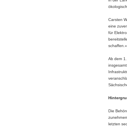
ökologisc
Carsten Wa
eine zuver
für Elektr
bereitstel
schaffen.«
Ab dem 1.
insgesamt
Infrastruk
veranschl
Sächsisch
Hintergr
Die Behör
zunehmend 
letzten s