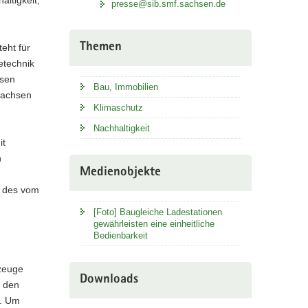
presse@sib.smf.sachsen.de
Themen
eht für
etechnik
hsen
Bau, Immobilien
 Sachsen
Klimaschutz
Nachhaltigkeit
it
n
Medienobjekte
e des vom
[Foto] Baugleiche Ladestationen
gewährleisten eine einheitliche
Bedienbarkeit
rzeuge
Downloads
n den
t. Um