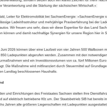
he Verantwortung und die Stärkung der sächsischen Wirtschaft.«
ld, Leiter für Elektromobilität bei SachsenEnergie: »SachsenEnergie st
lässige Ladeinfrastruktur und mehrjährige Praxiserfahrung bei der Lad
oautos. Wir freuen uns sehr, dass wir diese Expertise für das Land Sac
len können und damit nachhaltige Synergien für unsere Region hier in
 Juni 2026 können über eine Laufzeit von vier Jahren 500 Wallboxen m
 850 Ladepunkten abgerufen werden. Zusammen mit den notwendige
turmaßnahmen wird ein Investitionsvolumen von ca. fünf Millionen Euro
agt. Die Maßnahme wird mitfinanziert durch Steuermittel auf Grundlag
en Landtag beschlossenen Haushalts.
und
den und Einrichtungen des Freistaates Sachsen stellen ihre Dienstfah
auf elektrisch betriebene Kfz um. Der Staatsbetrieb SIB hat bereits i
echs Jahren alle größeren Liegenschaften mit Ladepunkten ausgestatte