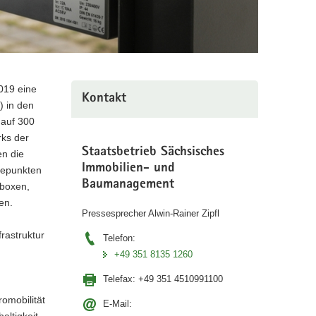
019 eine
Kontakt
) in den
 auf 300
rks der
Staatsbetrieb Sächsisches
en die
Immobilien- und
adepunkten
Baumanagement
lboxen,
en.
Pressesprecher Alwin-Rainer Zipfl
rastruktur
Telefon:
+49 351 8135 1260
Telefax:
+49 351 4510991100
omobilität
E-Mail:
ltigkeit,