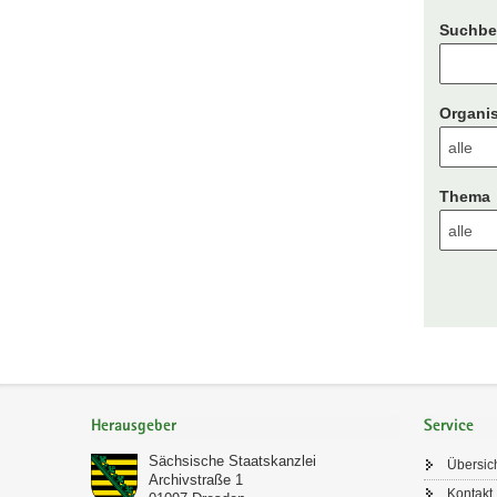
Suchbeg
Organis
Thema
Footer-
Bereich
Herausgeber
Service
Sächsische Staatskanzlei
Übersic
Archivstraße 1
Kontakt