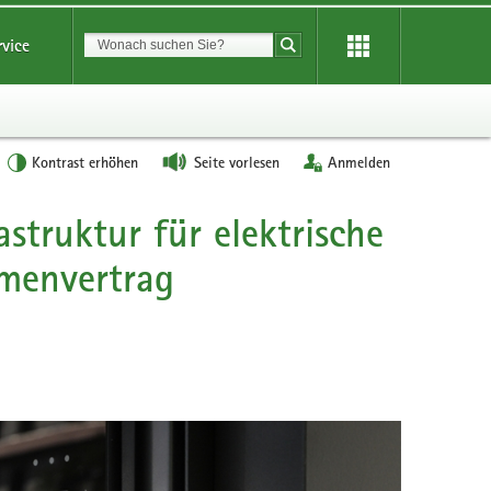
Suchbegriff
rvice
Suche starten
Kontrast erhöhen
Seite vorlesen
Anmelden
struktur für elektrische
hmenvertrag