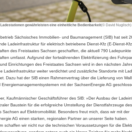
Ladestationen gewährleisten eine einheitliche Bedienbarkeit
(© David Nuglisch)
e
onen
sbetrieb Sächsisches Immobilien- und Baumanagement (SIB) hat seit 2
sten
de Ladeinfrastruktur für elektrisch betriebene Dienst-Kfz (E-Dienst-Kfz
aften des Freistaates Sachsen geschaffen, die aktuell 790 Ladepunkte
e
ften umfasst. Aufgrund der fortwährenden Elektrifizierung des Fuhrpa
eit
und Einrichtungen des Freistaates Sachsen wird in den nächsten Jahr
 Ladeinfrastruktur weiter verdichtet und zusätzliche Standorte mit L
tet. Dazu hat der SIB einen Rahmenvertrag über die Lieferung von Wal
d Energiemanagementsystemen mit der SachsenEnergie AG geschloss
ber, Kaufmännischer Geschäftsführer des SIB: »Der Ausbau der Ladeinf
ntraler Baustein für die erfolgreiche Umstellung der Dienstfahrzeuge des
s Sachsen auf Elektromobilität. Besonders freut mich, dass wir mit der
ergie AG einen starken, regionalen Partner an unserer Seite haben.
schaffen wir nicht nur die technischen Voraussetzungen für die Elektr
desverwaltung, sondern setzen auch ein klares Zeichen für mehr Nachha