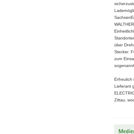
sicherzust
Lademögli
SachsenEn
WALTHER E
Einheitlic
Standorten
über Dreh
Stecker. 
zum Einsa
sogenannte
Erfreulich
Lieferant
ELECTRIC 
Zittau, wo
Medie