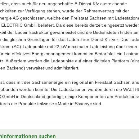
ellen, dass auch für neu angeschaffte E-Dienst-Kfz ausreichende
chkeiten zur Verfügung stehen, wurde der Rahmenvertrag mit der
ergie AG geschlossen, welche den Freistaat Sachsen mit Ladestation
LECTRIC GmbH beliefert. Da diese bereits derzeit eingesetzt werden,
hkeit der Ladeinfrastruktur gewährleistet und die Bediensteten finden an
 die gleichen Grundlagen für das Laden ihrer Dienst-Kfz vor. Das Lade
strom-(AC)-Ladepunkte mit 22 kW maximaler Ladeleistung über einen 
Für ein effektives Energiemanagement kommt im Bedarfsfall ein Last
tz. Außerdem werden die Ladepunkte auf einer digitalen Plattform (ei
n Backend) verwaltet und administriert.
 ist, dass mit der Sachsenenergie ein regional im Freistaat Sachsen an
 gebunden werden konnte. Die Ladestationen werden durch die WALT
GmbH in Deutschland gefertigt, einige Komponenten am Produktionss
durch die Produkte teilweise »Made in Saxony« sind.
ninformationen suchen